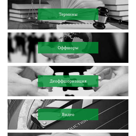
Термины
Оффшоры
Деоффшоризация
Видео