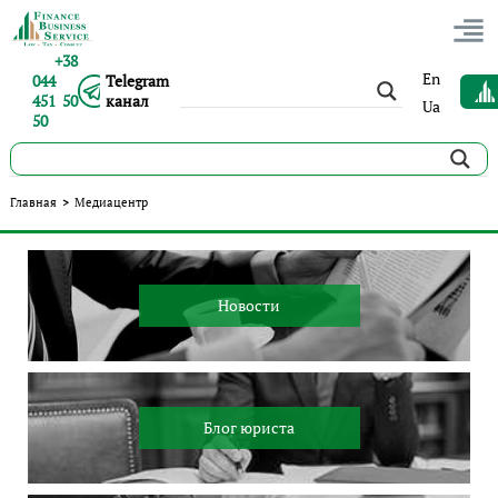
+38
En
044
Telegram
451 50
канал
Ua
50
Медиацентр
Главная
>
Медиацентр
Новости
Блог юриста