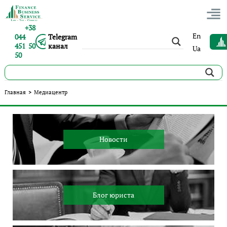
+38
En
044
Telegram
451 50
канал
Ua
50
Медиацентр
Главная
>
Медиацентр
Новости
Блог юриста