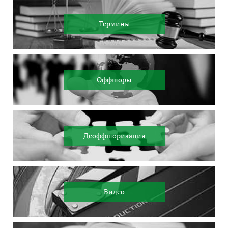
Термины
Оффшоры
Деоффшоризация
Видео