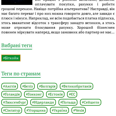
оплачувати покупки, рахунки і робити
грошові перекази. Навіщо потрібна альтернатива? Насправді, він
має багато переваг і про них можна говорити довго, але завжди є
плюси і мінуси. Наприклад, не всім подобається платна підписка,
хтось вважатиме відсоток з трансферу занадто великим, а хтось
може отримати блокування рахунку. Хороший бізнесмен
повинен міркувати наперед, якщо замовник або партнер не має...
Вибрані теги
#Біткойн
Теги по странам
#Англія
#Беліз
#Болгарія
#Великобританія
#Голандія
#Гонконг
#Естонія
#ЄС
#Люксембург
#Нідерланди
#Польща
#Сейшели
#Сінгапур
#Угорщина
#Україна
#Чехія