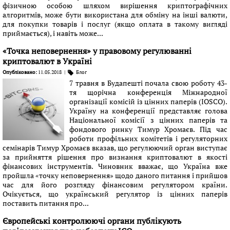
фізичною особою шляхом вирішення криптографічних
алгоритмів, може бути використана для обміну на інші валюти,
для покупки товарів і послуг (якщо оплата в такому вигляді
приймається), і навіть може...
«Точка неповернення» у правовому регулюванні
криптовалют в Україні
Опубліковано:
11.05.2018
|
Блог
7 травня в Будапешті почала свою роботу 43-
тя щорічна конференція Міжнародної
організації комісій із цінних паперів (IOSCO).
Україну на конференції представляє голова
Національної комісії з цінних паперів та
фондового ринку Тимур Хромаєв. Під час
роботи профільних комітетів і регуляторних
семінарів Тимур Хромаєв вказав, що регулюючий орган виступає
за прийняття рішення про визнання криптовалют в якості
фінансових інструментів. Чиновник вважає, що Україна вже
пройшла «точку неповернення» щодо даного питання і прийшов
час для його розгляду фінансовим регулятором країни.
Очікується, що український регулятор із цінних паперів
поставить питання про...
Європейські контролюючі органи публікують