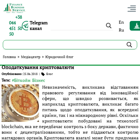
+38
En
044
Telegram
451 50
канал
Ru
50
Блог юриста за тегом #Біткойн
Головна
>
Медіацентр
>
Юридичний блог
Оподаткування криптовалюти
Опубліковано:
25.06.2018
|
Блог
#Біткойн
Бізнес
Теги:
Невизначеність, викликана відставанням
правового регулювання від інноваційної
сфери, що швидко розвивається, як
наприклад криптовалюта, викликає багато
питань щодо оподаткування, як всередині
країни, так і на міжнародному рівні. Оскільки
криптовалюти побудовані на технології
blockchain, яка не передбачає контроль з боку держави, фактично
вони є децентралізованими, тобто не піддаються контролю
наглядових органів. Криптовалюта взагалі може бути придумана