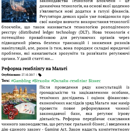
законодавства Технологія Блокчейн – це
динамічна технологія, на основі якої щоденно
з’являються нові додатки в галузі фінансів.
Регулятори деяких країн уже повідомили про
свої наміри вивчити використання технології
блокчейн, що також називається технологією розподіленого
реєстру (distributed ledger technology (DLT). Нова технологія є
потенційно привабливою для регулюючих органів через
підвищений рівень безпеки транзакцій і зниження ризиків
маніпуляцій, але, разом із тим, вона породжує складні юридичні
проблеми, які намагаються зрозуміти та розв’язати регулюючі
органи. У даній статті ми...
Реформа гемблінгу на Мальті
Опубліковано:
27.10.2017
|
#Gambling
#Біткойн
#Онлайн-гемблінг
Бізнес
Теги:
Після проведення ряду консультацій із
громадськістю та зацікавленими особами,
технічних досліджень і оцінок фінансово-
економічних наслідків уряд Мальти має намір
провести повне реформування чинної
законодавчої бази, яка регулює ігрову
діяльність. Реформа передбачає скасування
чинного законодавства, що регулює гральний бізнес, і введення в
дію єдиного закону - Gaming Act. Закон надасть компетентному