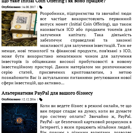
Що таке Initial Coin Offering і як воно працює?
Опубліковано:
16.08.2017
|
Розробники, підприємства та звичайні люди
все частіше використовують первинний
випуск монет (Initial Coin Offering), що також
називається ICO або продажем токенів для
залучення капіталу. Така діяльність
забезпечує справедливі та законні
можливості для залучення інвестицій. Тим не
менше, нові технології та фінансові продукти, пов’язані з ICO,
може бути використано неналежним чином для залучення
інвесторів із обіцянками високої прибутковості в новому
інвестиційному просторі. Даним матеріалом ми розпочинаємо
серію статей, присвячених криптовалютам, з метою
познайомити Вас із актуальними питаннями регулювання нової
сфери інвестицій, що активно...
Альтернативи PayPal для вашого бізнесу
Опубліковано:
12.12.2016
|
Коли ви ведете бізнес в режимі онлайн, те що
вам перше спадає на думку, коли ви думаєте
про систему оплати? Звичайно ж, PayPal.
PayPal - це безпечний картковий розрахунок в
Інтернеті, з яким працюють мільйони людей.
Він працює з різними валютами, дозволяє