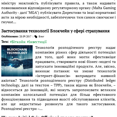
міністру можливість публікувати правила, а також надавати
повноваження відповідному регуляторному органу (Malta Gaming
Authority - далі "MGA") публікувати Директиви та інші нормативні
акти за мірою необхідності, забезпечуючи тим самим своєчасне і
гнучке...
Застосування технології Блокчейн у сфері страхування
Опубліковано:
28.09.2017
|
Блог
#Біткойн
#Інвестиції
Теги:
Технологія розподіленого реєстру надає
компаніям різних сфер діяльності потенціал
для того, щоб вони могли ефективніше
працювати, створювати нові бізнес-моделі та
запускати інноваційні продукти. Але, звісно,
виникає питання: чи зможе технологія
«інтернет-фінансів» виправдати наявний
ажіотаж? Технологія розподіленого реєстру (Distributed ledger
technology, далі за текстом – ТРР), також відома як Блокчейн, –
відноситься до інновацій, які можуть запропонувати великим
компаніям колосальний потенціал для більш ефективного
функціонування та підвищення якості обслуговування клієнтів,
але ще недостатньо розвинута для такого застосування.
Розподілені реєстри –...