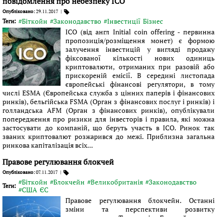
повідомлення про небезпеку ICO
Опубліковано:
29.11.2017
|
#Біткойн
#Законодавство
#Інвестиції
Бізнес
Теги:
ICO (від англ Initial coin offering - первинна
пропозиція/розміщення монет) є формою
залучення інвестицій у вигляді продажу
фіксованої кількості нових одиниць
криптовалюти, отриманих при разовій або
прискореній емісії. В середині листопада
європейські фінансові регулятори, в тому
числі ESMA (Європейська служба з цінних паперів і фінансових
ринків), бельгійська FSMA (Орган з фінансових послуг і ринків) і
голландська AFM (Орган з фінансових ринків), опублікували
попередження про ризики для інвесторів і правила, які можна
застосувати до компаній, що беруть участь в ICO. Ринок так
званих криптовалют розжарився до межі. Приблизна загальна
ринкова капіталізація всіх...
Правове регулювання блокчей
Опубліковано:
07.11.2017
|
#Біткойн
#Блокчейн
#Великобританія
#Законодавство
Теги:
#США
ЄС
Правове регулювання блокчейн. Останні
зміни та перспективи розвитку