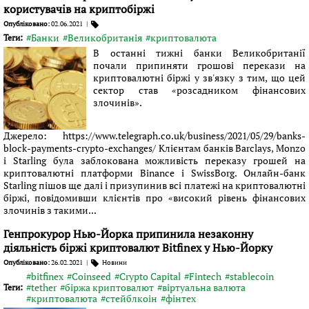
користувачів на криптобіржі
Опубліковано:
02.06.2021
|
#Банки
#Великобританія
#криптовалюта
Теги:
В останні тижні банки Великобританії
почали припиняти грошові перекази на
криптовалютні біржі у зв'язку з тим, що цей
сектор став «розсадником фінансових
злочинів».
Джерело: https://www.telegraph.co.uk/business/2021/05/29/banks-
block-payments-crypto-exchanges/ Клієнтам банків Barclays, Monzo
і Starling була заблокована можливість переказу грошей на
криптовалютні платформи Binance і SwissBorg. Онлайн-банк
Starling пішов ще далі і призупинив всі платежі на криптовалютні
біржі, повідомивши клієнтів про «високий рівень фінансових
злочинів з такими...
Генпрокурор Нью-Йорка припинила незаконну
діяльність біржі криптовалют Bitfinex у Нью-Йорку
Опубліковано:
26.02.2021
|
Новини
#bitfinex
#Coinseed
#Crypto Capital
#Fintech
#stablecoin
#tether
#біржа криптовалют
#віртуальна валюта
Теги:
#криптовалюта
#стейблкоін
#фінтех