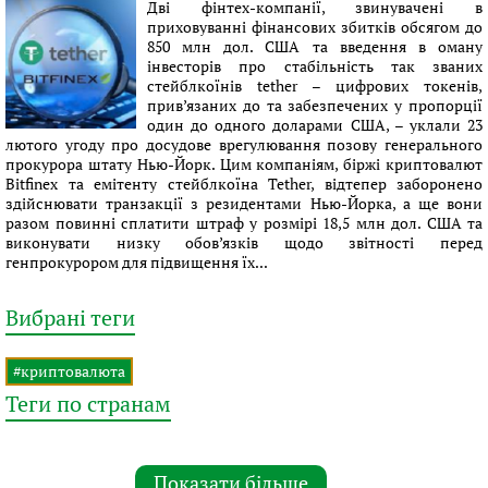
Дві фінтех-компанії, звинувачені в
приховуванні фінансових збитків обсягом до
850 млн дол. США та введення в оману
інвесторів про стабільність так званих
стейблкоїнів tether – цифрових токенів,
прив’язаних до та забезпечених у пропорції
один до одного доларами США, – уклали 23
лютого угоду про досудове врегулювання позову генерального
прокурора штату Нью-Йорк. Цим компаніям, біржі криптовалют
Bitfinex та емітенту стейблкоїна Tether, відтепер заборонено
здійснювати транзакції з резидентами Нью-Йорка, а ще вони
разом повинні сплатити штраф у розмірі 18,5 млн дол. США та
виконувати низку обов’язків щодо звітності перед
генпрокурором для підвищення їх...
Вибрані теги
#криптовалюта
Теги по странам
Показати більше