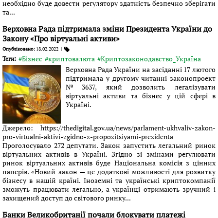
необхідно буде довести регулятору здатність безпечно зберігати
та...
Верховна Рада підтримала зміни Президента України до
Закону «Про віртуальні активи»
Опубліковано:
18.02.2022
|
#Бізнес
#криптовалюта
#Криптозаконодавство_Україна
Теги:
Верховна Рада України на засіданні 17 лютого
підтримала у другому читанні законопроект
№3637, який дозволить легалізувати
віртуальні активи та бізнес у цій сфері в
Україні.
Джерело: https://thedigital.gov.ua/news/parlament-ukhvaliv-zakon-
pro-virtualni-aktivi-zgidno-z-propozitsiyami-prezidenta
Проголосувало 272 депутати. Закон запустить легальний ринок
віртуальних активів в Україні. Згідно зі змінами регулювати
ринок віртуальних активів буде Національна комісія з цінних
паперів. «Новий закон — це додаткові можливості для розвитку
бізнесу в нашій країні. Іноземні та українські криптокомпанії
зможуть працювати легально, а українці отримають зручний і
захищений доступ до світового ринку...
Банки Великобританії почали блокувати платежі