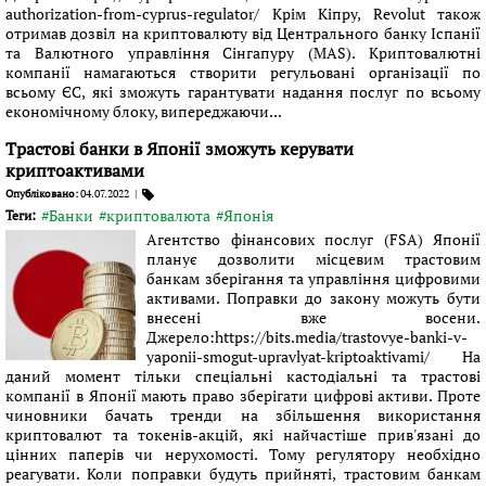
authorization-from-cyprus-regulator/ Крім Кіпру, Revolut також
отримав дозвіл на криптовалюту від Центрального банку Іспанії
та Валютного управління Сінгапуру (MAS). Криптовалютні
компанії намагаються створити регульовані організації по
всьому ЄС, які зможуть гарантувати надання послуг по всьому
економічному блоку, випереджаючи...
Трастові банки в Японії зможуть керувати
криптоактивами
Опубліковано:
04.07.2022
|
#Банки
#криптовалюта
#Японія
Теги:
Агентство фінансових послуг (FSA) Японії
планує дозволити місцевим трастовим
банкам зберігання та управління цифровими
активами. Поправки до закону можуть бути
внесені вже восени.
Джерело:https://bits.media/trastovye-banki-v-
yaponii-smogut-upravlyat-kriptoaktivami/ На
даний момент тільки спеціальні кастодіальні та трастові
компанії в Японії мають право зберігати цифрові активи. Проте
чиновники бачать тренди на збільшення використання
криптовалют та токенів-акцій, які найчастіше прив'язані до
цінних паперів чи нерухомості. Тому регулятору необхідно
реагувати. Коли поправки будуть прийняті, трастовим банкам