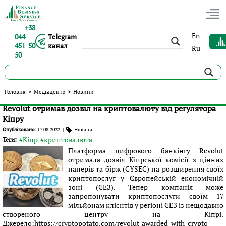
+38
En
044
Telegram
451 50
канал
Ru
50
Останні новини за тегом #криптовалюта
Головна
>
Медіацентр
>
Новини
Revolut отримав дозвіл на криптовалюту від регулятора
Кіпру
Опубліковано:
17.08.2022
|
Новини
#Кіпр
#криптовалюта
Теги:
Платформа цифрового банкінгу Revolut
отримала дозвіл Кіпрської комісії з цінних
паперів та бірж (CYSEC) на розширення своїх
криптопослуг у Європейській економічній
зоні (ЄЕЗ). Тепер компанія може
запропонувати криптопослуги своїм 17
мільйонам клієнтів у регіоні ЄЕЗ із нещодавно
створеного центру на Кіпрі.
Джерело:https://cryptopotato.com/revolut-awarded-with-crypto-