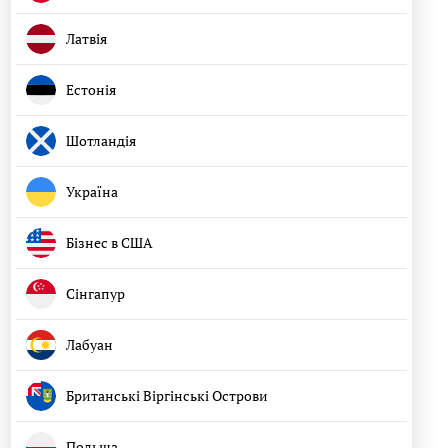
Латвія
Естонія
Шотландія
Україна
Бізнес в США
Сінгапур
Лабуан
Британські Віргінські Острови
Польща