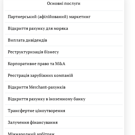
Основні послуги
Партнерський (афілійований) маркетинг
Відкриття рахунку для моряка
Виплата дивідендів
Реструктуризація бізнесу
Корпоративне право та M&A
Реєстрація зарубіжних компаній
Відкриття Merchant-рахунків
Відкриття рахунку в іноземному банку
Трансфертне ціноутворення
Залучення фінансування
Міжнародний арбітраж