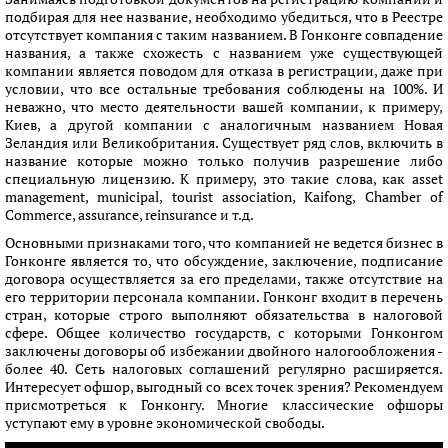
подбирая для нее название, необходимо убедиться, что в Реестре
отсутствует компания с таким названием. В Гонконге совпадение
названия, а также схожесть с названием уже существующей
компании является поводом для отказа в регистрации, даже при
условии, что все остальные требования соблюдены на 100%. И
неважно, что место деятельности вашей компании, к примеру,
Киев, а другой компании с аналогичным названием Новая
Зеландия или Великобритания. Существует ряд слов, включить в
название которые можно только получив разрешение либо
специальную лицензию. К примеру, это такие слова, как asset
management, municipal, tourist association, Kaifong, Chamber of
Commerce, assurance, reinsurance и т.д.
Основными признаками того, что компанией не ведется бизнес в
Гонконге является то, что обсуждение, заключение, подписание
договора осуществляется за его пределами, также отсутствие на
его территории персонала компании. Гонконг входит в перечень
стран, которые строго выполняют обязательства в налоговой
сфере. Общее количество государств, с которыми Гонконгом
заключены договоры об избежании двойного налогообложения -
более 40. Сеть налоговых соглашений регулярно расширяется.
Интересует офшор, выгодный со всех точек зрения? Рекомендуем
присмотреться к Гонконгу. Многие классические офшоры
уступают ему в уровне экономической свободы.