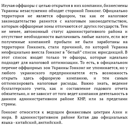
Изучая оффшоры с целью открытия в них компании, бизнесмены
Украины незаслуженно обходят стороной Гонконг. Официально
территория не является офшором, так как ее налоговое
законодательство разнится с налоговым законодательством,
которым оффшорные зоны отличаются от других государств. Тем
не менее, автономный статус административного района и
отсутствие необходимости выплачивать любые налоги, если все
полученные компанией прибыли не были заработаны на
территории Гонконга, стали причиной, по которой Украина
неофициально внесла Гонконг в “белый” список юрисдикций. В
этот список входят только те офшоры, которые идеально
подходят для налоговой оптимизации. То есть, в официальном
перечне оффшорных зон Украины Гонконг не упоминается, но у
любого украинского предпринимателя есть возможность
открыть здесь офшорную компанию, и тем самым
оптимизировать налоговые расходы. Важно знать, ведение
бухгалтерского учета, как и составление годового отчета
обязательно, и не зависит от того ведет компания деятельность в
данном административном районе КНР, или за пределами
страны.
Гонконг относится к ведущим финансовым центрам Азии и
мира. В административном районе Китая два официальных
языка - китайский, английский.