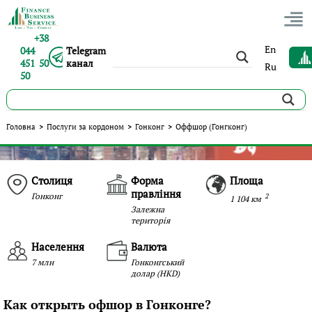
+38
En
044
Telegram
451 50
канал
Ru
50
Головна
>
Послуги за кордоном
>
Гонконг
>
Оффшор (Гонгконг)
Столиця
Форма
Площа
правління
Гонконг
2
1 104 км
Залежна
територія
Населення
Валюта
7 млн
Гонконгський
долар (HKD)
Как открыть офшор в Гонконге?