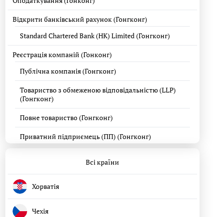
Оподаткування (Гонконг)
Відкрити банківський рахунок (Гонгконг)
Standard Chartered Bank (HK) Limited (Гонгконг)
Реєстрація компаній (Гонконг)
Публічна компанія (Гонгконг)
Товариство з обмеженою відповідальністю (LLP)
(Гонгконг)
Повне товариство (Гонгконг)
Приватний підприємець (ПП) (Гонгконг)
Всі країни
Хорватія
Чехія