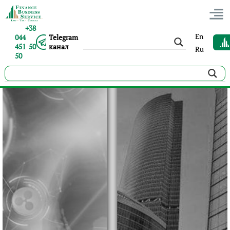
+38
En
044
Telegram
451 50
канал
Ru
50
Структурування бізнесу