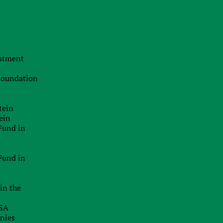
Transfer pricing
International arbitration
Asset protection
estment
Corporate law and M&A in Ukraine
 Foundation
Opening account at a foreign bank
Attracting Financing
tein
ein
Registration of Foreign Companies
Fund in
Opening merchant accounts
Fund in
Business structuring
in the
USA
anies