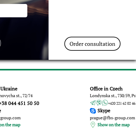
Order consultation
n Ukraine
Office in Czech
novycha st., 72/74
Londynska st., 730/59, P
+38 044 451 50 50
+420 221 62 02 46
e
Skype
-group.com
prague@fbs-group.com
on the map
Show on the map