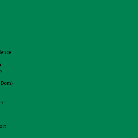
idence
)
s
-Dom)
ty
ort