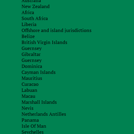
Australia
New Zealand
ОТВЕТЫ НА ЭТИ ВОПРОСЫ ЗАВИСЯТ ОТ МНО
Africa
South Africa
Liberia
Offshore and island jurisdictions
Точный характер, состав и место предос
Belize
Место регистрации покупателя и прода
British Virgin Islands
Guernsey
Какие товары или услуги предоставляю
Gibraltar
Какие доказательства подтверждают нул
Guernsey
Dominica
Cayman Islands
Mauritius
Finance Business Service
имеет огромн
Curacao
в странах Евросоюза и предлагает сл
Labuan
Macau
Marshall Islands
Консультации по налогообложению доба
Nevis
Netherlands Antilles
Налоговое планирование, в том числе п
Panama
Подготовка документов для регистраци
Isle Of Man
Seychelles
Подготовка налоговой отчетности по VA