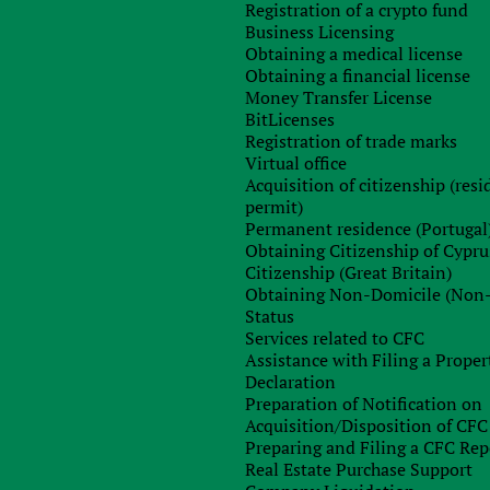
Registration of a crypto fund
Business Licensing
Obtaining a medical license
Obtaining a financial license
ивой Совета Европейского Союза 2006/112/ЕС от 28 ноября
Money Transfer License
ленную стоимость. Применение директивы требует
BitLicenses
тв стран ЕС по этому вопросу. А оно по-своему
Registration of trade marks
тельщиков VAT и размер ставок налогообложения. Это
Virtual office
Acquisition of citizenship (res
нии коммерческой деятельности со странами Евросоюза и
permit)
имер, на такие.
Permanent residence (Portugal
Obtaining Citizenship of Cypru
Citizenship (Great Britain)
том VAT?
Obtaining Non-Domicile (Non
Status
аказчик?
Services related to CFC
енным услугам?
Assistance with Filing a Proper
Declaration
ми VAT и в каких случаях?
Preparation of Notification on
ки необходимо подавать в налоговые органы?
Acquisition/Disposition of CFC
Preparing and Filing a CFC Rep
а нарушения законодательства по VAT?
Real Estate Purchase Support