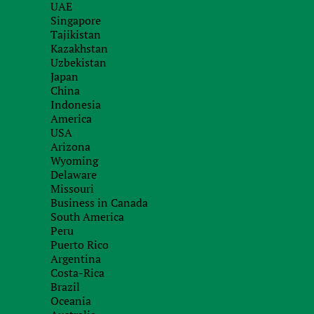
UAE
Singapore
Tajikistan
Kazakhstan
Уплата VAT в Евросоюзе регулируется директ
Uzbekistan
2006 года об общей системе налога на добав
Japan
учитывать нормы национальных законодательс
China
регулирует сроки и порядок регистрации пла
Indonesia
America
порождает множество рисков при осуществле
USA
требует ответов на множество вопросов, напр
Arizona
Wyoming
Delaware
Должны ли мы выставлять инвойс с уче
Missouri
Business in Canada
Кто отвечает за учет VAT, мы или наш з
South America
Должны ли мы учитывать VAT по получ
Peru
Puerto Rico
Должны ли мы становиться плательщика
Argentina
Какую отчетность по VAT и в какие сро
Costa-Rica
Brazil
Какая ответственность предусмотрена з
Oceania