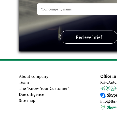
Recieve brief
About company
Office i
Team
Kyiv, Anto
The "Know Your Customer"
Due diligence
Skyp
Site map
info@fbs
Show 