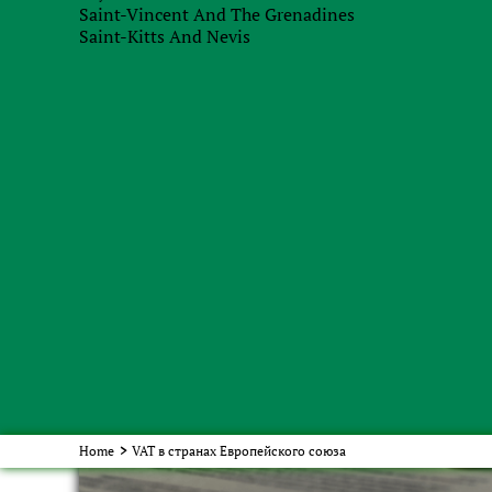
Saint-Vincent And The Grenadines
статистической отчетности Intrastat.
Saint-Kitts And Nevis
Order service
with our specialists
Home
>
VAT в странах Европейского союза