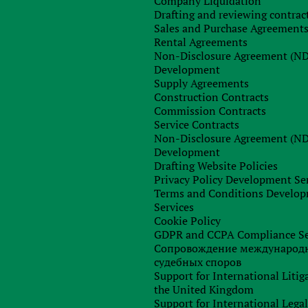
Company Liquidation
Drafting and reviewing contrac
ГИХ ФАКТОРОВ, НАПРИМЕР, ТАКИХ.
Sales and Purchase Agreement
Rental Agreements
Non-Disclosure Agreement (N
Development
тавления услуги.
Supply Agreements
вца.
Construction Contracts
Commission Contracts
тся и кому, юридическому или физическому лицу.
Service Contracts
евую ставку VAT.
Non-Disclosure Agreement (N
Development
Drafting Website Policies
Privacy Policy Development Se
ый практический опыт администрирования VAT
Terms and Conditions Develo
едующие услуги.
Services
Cookie Policy
GDPR and CCPA Compliance Se
вленной стоимости в странах Евросоюза.
Сопровождение международ
судебных споров
о VAT.
Support for International Litig
и в качестве плательщика VAT и получения VAT-номера.
the United Kingdom
Support for International Lega
T, сводной отчетности по продажам EU List и