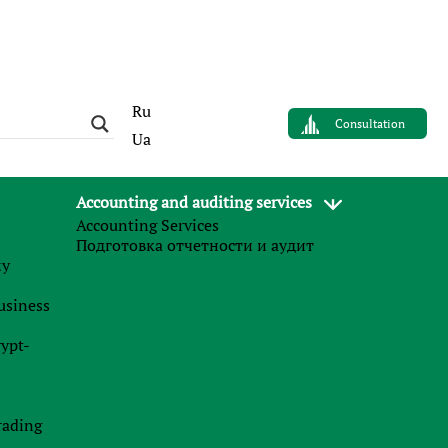
Ru
Consultation
Ua
Accounting and auditing services
Accounting Services
Main services
Подготовка отчетности и аудит
му
Partner (affiliate) marketing
business
Opening bank accounts for mariners
rypt-
Services for controlled foreign companies
The payment of dividends
rading