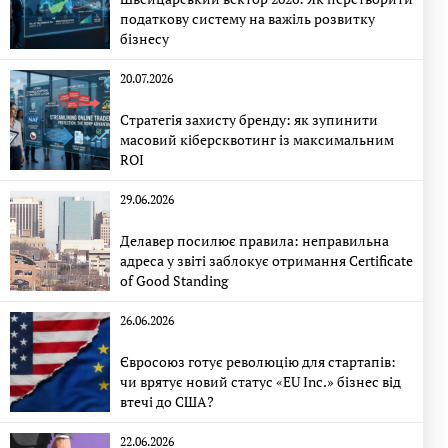
податкову систему на важіль розвитку
бізнесу
20.07.2026
Стратегія захисту бренду: як зупинити
масовий кіберсквотинг із максимальним
ROI
29.06.2026
Делавер посилює правила: неправильна
адреса у звіті заблокує отримання Certificate
of Good Standing
26.06.2026
Євросоюз готує революцію для стартапів:
чи врятує новий статус «EU Inc.» бізнес від
втечі до США?
22.06.2026