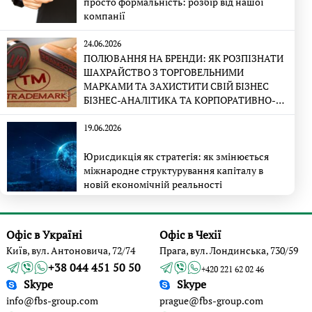
просто формальність: розбір від нашої
компанії
24.06.2026
ПОЛЮВАННЯ НА БРЕНДИ: ЯК РОЗПІЗНАТИ
ШАХРАЙСТВО З ТОРГОВЕЛЬНИМИ
МАРКАМИ ТА ЗАХИСТИТИ СВІЙ БІЗНЕС
БІЗНЕС-АНАЛІТИКА ТА КОРПОРАТИВНО-
ПРАВОВА ЕКСПЕРТИЗА
19.06.2026
Юрисдикція як стратегія: як змінюється
міжнародне структурування капіталу в
новій економічній реальності
Офіс в Україні
Офіс в Чехії
Київ, вул. Антоновича, 72/74
Прага, вул. Лондинська, 730/59
+38 044 451 50 50
+420 221 62 02 46
Skype
Skype
info@fbs-group.com
prague@fbs-group.com