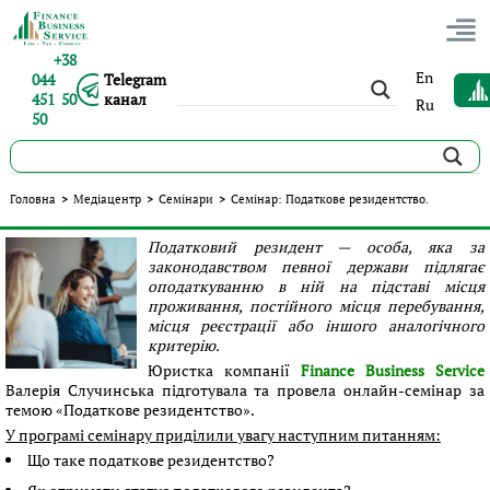
+38
En
044
Telegram
451 50
канал
Ru
50
Семінар: Податкове резидентство.
Головна
>
Медіацентр
>
Cемінари
>
Семінар: Податкове резидентство.
Опубліковано:
Валерія Случинська
|
15.01.2023
|
Cемінари
Податковий резидент — особа, яка за
законодавством певної держави підлягає
оподаткуванню в ній на підставі місця
проживання, постійного місця перебування,
місця реєстрації або іншого аналогічного
критерію.
Юристка компанії
Finance Business Service
Валерія Случинська підготувала та провела онлайн-семінар за
темою «Податкове резидентство».
У програмі семінару приділили увагу наступним питанням:
Що таке податкове резидентство?