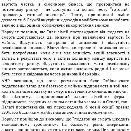
вартість частки в сімейному бізнесі, що проводиться не
поточному ринку – не доступна на основі тесту “готовий-
продавець готовий-покупець”. Проте, пропоновані зміни
дозволили б Службі внутрішніх доходів в майбутньому виробляти
значно вищі оцінки, обмежуючи використання знижок.
Норкуіст пояснив, що “для сімей постраждалих від податку на
смерть допускаються дві знижки при визначенні вартості їх
майна. Відсутність контролю зі знижкою і відсутність
реалізованої знижки. Відсутність контролю зі знижкою може
бути потребувана, коли сім’я має меншість акцій власності в
активі, в результаті чого в активі холдингу меншу вартість на
відкритому ринку. Відсутність можливості мати реалізовану
знижку застосовується, коли актив належить родині і не може
бути легко ліквідованим через ринковий бар’єрів».
АНР зазначив, що нове регулювання буде “збільшувати
податковий тягар для багатьох сімейних підприємств в той час,
коли опозиція податку на смерть настільки ж сильна, як ніколи.”
Він підтримує запропонований захист сімейних ферм і
підприємств, введених законом останнім часом як в Сенаті, так і
Палаті представників, які перешкоджали б новій секції правил
2704, або будь-яким майбутнім аналогічним положенням.
Норкуіст прийшов до висновку, що “податок на смерть шкодить
економічному зростанню». На базовому рівні, американці
знають, що податок на смерть не є справедливим. Це є податком