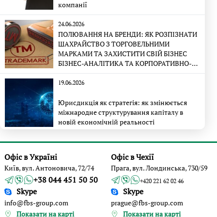
компанії
24.06.2026
ПОЛЮВАННЯ НА БРЕНДИ: ЯК РОЗПІЗНАТИ
ШАХРАЙСТВО З ТОРГОВЕЛЬНИМИ
МАРКАМИ ТА ЗАХИСТИТИ СВІЙ БІЗНЕС
БІЗНЕС-АНАЛІТИКА ТА КОРПОРАТИВНО-
ПРАВОВА ЕКСПЕРТИЗА
19.06.2026
Юрисдикція як стратегія: як змінюється
міжнародне структурування капіталу в
новій економічній реальності
Офіс в Україні
Офіс в Чехії
Київ, вул. Антоновича, 72/74
Прага, вул. Лондинська, 730/59
+38 044 451 50 50
+420 221 62 02 46
Skype
Skype
info@fbs-group.com
prague@fbs-group.com
Показати на карті
Показати на карті