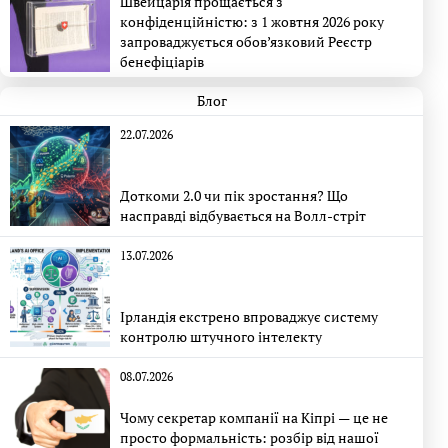
Швейцарія прощається з
конфіденційністю: з 1 жовтня 2026 року
запроваджується обов’язковий Реєстр
бенефіціарів
Блог
22.07.2026
Доткоми 2.0 чи пік зростання? Що
насправді відбувається на Волл-стріт
13.07.2026
Ірландія екстрено впроваджує систему
контролю штучного інтелекту
08.07.2026
Чому секретар компанії на Кіпрі — це не
просто формальність: розбір від нашої