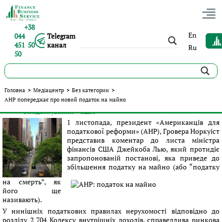
+38
En
044
Telegram
451 50
канал
Ru
50
АНР попереджає про новий податок на майно
Головна
>
Медіацентр
>
Без категории
>
АНР попереджає про новий податок на майно
Опубліковано:
Сергій Панов
|
03.11.2016
|
Без категории
#Оподаткування
#США
Теги:
1 листопада, президент «Американців для
податкової реформи» (АНР), Гровера Норкуіст
представив коментар до листа міністра
фінансів США Джейкоба Лью, який протидіє
запропонованій постанові, яка приведе до
збільшення податку на майно (або “податку
на смерть”, як
його ще
називають).
У нинішніх податкових правилах нерухомості відповідно до
розділу 2 704 Кодексу внутрішніх доходів, справедлива ринкова