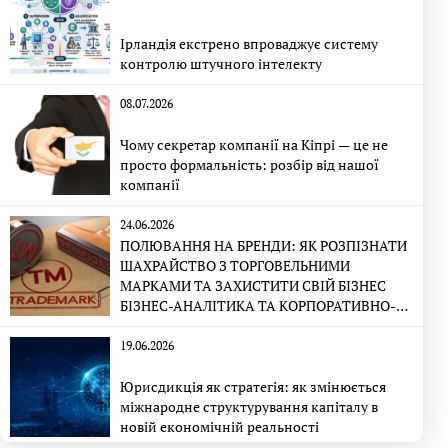
Ірландія екстрено впроваджує систему
контролю штучного інтелекту
08.07.2026
Чому секретар компанії на Кіпрі — це не
просто формальність: розбір від нашої
компанії
24.06.2026
ПОЛЮВАННЯ НА БРЕНДИ: ЯК РОЗПІЗНАТИ
ШАХРАЙСТВО З ТОРГОВЕЛЬНИМИ
МАРКАМИ ТА ЗАХИСТИТИ СВІЙ БІЗНЕС
БІЗНЕС-АНАЛІТИКА ТА КОРПОРАТИВНО-
ПРАВОВА ЕКСПЕРТИЗА
19.06.2026
Юрисдикція як стратегія: як змінюється
міжнародне структурування капіталу в
новій економічній реальності