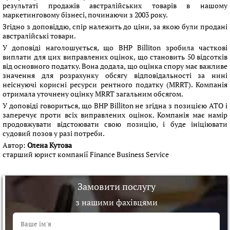
результаті продажів австралійських товарів в нашому
маркетинговому бізнесі, починаючи з 2003 року.
Згідно з доповіддю, спір належить до ціни, за якою були продані
австралійські товари.
У доповіді наголошується, що BHP Billiton зробила часткові
виплати для цих виправлених оцінок, що становить 50 відсотків
від основного податку. Вона додала, що оцінка спору має важливе
значення для розрахунку обсягу відповідальності за нині
неіснуючі корисні ресурси рентного податку (MRRT). Компанія
отримала уточнену оцінку MRRT загальним обсягом.
У доповіді говориться, що BHP Billiton не згідна з позицією ATO і
заперечує проти всіх виправлених оцінок. Компанія має намір
продовжувати відстоювати свою позицію, і буде ініціювати
судовий позов у ​​разі потреби.
Автор:
Олена Кутова
старший юрист компанії Finance Business Service
Замовити послугу
з нашими фахівцями