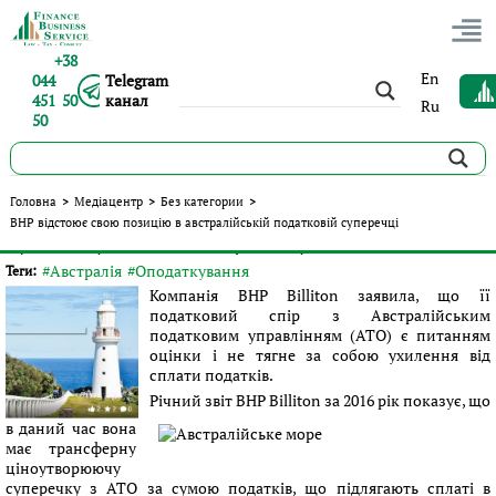
+38
En
044
Telegram
451 50
канал
Ru
50
BHP відстоює свою позицію в австралійській податковій
Головна
>
Медіацентр
>
Без категории
>
суперечці
BHP відстоює свою позицію в австралійській податковій суперечці
Опубліковано:
Сергій Панов
|
23.09.2016
|
Без категории
#Австралія
#Оподаткування
Теги:
Компанія BHP Billiton заявила, що її
податковий спір з Австралійським
податковим управлінням (ATO) є питанням
оцінки і не тягне за собою ухилення від
сплати податків.
Річний звіт BHP Billiton за 2016 рік показує, що
в даний час вона
має трансферну
ціноутворюючу
суперечку з АТО за сумою податків, що підлягають сплаті в