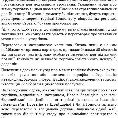
потенціалом для подальшого зростання. Укладення угоди про
вільну торгівлю з цими двома країнами має стратегічне значення
для Гонконгу. Ці угоди з моменту їх підписання, будуть сприяти
розширенню мережі торгівлі Гонконгу у відповідних регіонах,
включаючи Євразію,” сказав прес-секретар.
“Для того, щоб звести до мінімуму ризик маргіналізації, дуже
важливо для Гонконгу взяти участь у переговорах про укладання
угоди про вільну торгівлю.
Переговори з материковою частиною Китаю, який є нашим
найбільшим торговим партнером, припадає близько 50 відсотків
від загальної торгівлі, маю особливе значення для підтримки
позиції Гонконгу як великого торгово-логістичного центру “,
додав він.
Положення двох нових угод про вільну торгівлю будуть включати
в себе усунення або зниження тарифів; лібералізацію
нетарифних бар’єрів; лібералізацію, а також заохочення та захист
інвестицій; й лібералізацію торгівлі послугами.
На сьогоднішній день, Гонконг підписав чотири угоди про вільну
торгівлю, відповідно з материком, Новою Зеландією, членами
Європейської асоціації вільної торгівлі (включаючи Ісландію,
Ліхтенштейн, Норвегію та Швейцарію) і Чилі. Гонконг активно
веде переговори з асоціацією держав Південно-Східної Азії,
також про більш тісну угоду про економічне партнерство з