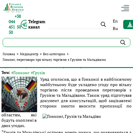
+38
En
044
Telegram
451 50
канал
Ru
50
Гонконг, переговори про вільну торгівлю з Грузією та
Головна
>
Медіацентр
>
Без категории
>
Мальдівами
Гонконг, переговори про вільну торгівлю з Грузією та Мальдівами
Опубліковано:
Сергій Панов
|
11.05.2016
|
Без категории
#Гонконг
#Грузія
Теги:
Уряд оголосив, що в Гонконзі в найближчому
майбутньому буде укладено угоду про вільну
торгівлю після проведення переговорів з
Грузією та Мальдівами. Також уряд підготував
документ для консультацій, щоб зацікавлені
сторони змогли вносити пропозиції по
областям, які
будуть охоплені в
двох угодах.
“Грузія та Мальдівські острови мають ринки, що розвиваються з