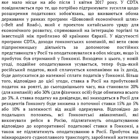
яке мало місце на або після 1 квітня 2017 року. У CDTA
повідомляється про те, що потрібно підтримувати зусилля щодо
розширення податкових зобов’язань, що вживаються обома
державами у рамках програми «Шовковий економічний шлях»
(«Belt and Road»), який є проектом китайського уряду для
економічного розвитку, спрямований на інтеграцію торгівлі та
інвестицій між приблизно 60 країнами Євразії. У відсутності
програми CDTA, доходи гонконгських компаній, які вели свою
підприємницьку діяльність за допомогою постійних
представництв у Росії та оподатковувалися в обох місцях, якщо їх
прибуток був отриманий у Гонконзі. Виходячи з цього, у новій
угоді, подвійне оподаткування усувається, тепер будь-який
російський податок, який сплачується компаніями на їх дохід,
буде допускатися до належної сплати податків у Гонконзі. Більш
того, відповідно до цієї угоди, ставка в Росії на прибутковий
податок на роялті, до сьогоднішнього часу, яка становили 20%
(для компаній) або 30% (для фізичних осіб) буде обмежена всього
до 3%. А ставка податку на дивіденди, які знаходяться в Росії для
резидентів Гонконгу буде знижена з поточної ставки 15% до 5%
або 10% в залежності від акцій одержувача. Відповідно до
подальших положень, всі Гонконгські авіакомпанії, які
виконували рейси в Росію, підлягатимуть оподаткуванню
відповідно до корпоративної податкової ставки в Гонконзі, а
також не підлягатимуть оподаткуванню в Росії. Прибуток від
міжнародного судноплавного транспорту, зароблений жителями