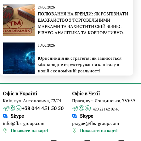
24.06.2026
ПОЛЮВАННЯ НА БРЕНДИ: ЯК РОЗПІЗНАТИ
ШАХРАЙСТВО З ТОРГОВЕЛЬНИМИ
МАРКАМИ ТА ЗАХИСТИТИ СВІЙ БІЗНЕС
БІЗНЕС-АНАЛІТИКА ТА КОРПОРАТИВНО-
ПРАВОВА ЕКСПЕРТИЗА
19.06.2026
Юрисдикція як стратегія: як змінюється
міжнародне структурування капіталу в
новій економічній реальності
Офіс в Україні
Офіс в Чехії
Київ, вул. Антоновича, 72/74
Прага, вул. Лондинська, 730/59
+38 044 451 50 50
+420 221 62 02 46
Skype
Skype
info@fbs-group.com
prague@fbs-group.com
Показати на карті
Показати на карті