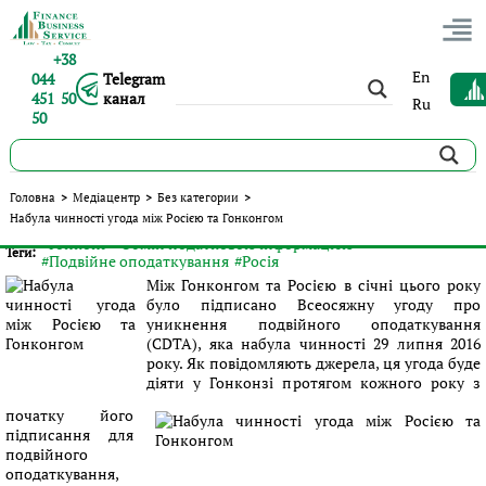
+38
En
044
Telegram
451 50
канал
Ru
50
Набула чинності угода між Росією та Гонконгом
Головна
>
Медіацентр
>
Без категории
>
Набула чинності угода між Росією та Гонконгом
Опубліковано:
Сергій Панов
|
08.08.2016
|
Без категории
#Гонконг
#Обмін податковою інформацією
Теги:
#Подвійне оподаткування
#Росія
Між Гонконгом та Росією в січні цього року
було підписано Всеосяжну угоду про
уникнення подвійного оподаткування
(CDTA), яка набула чинності 29 липня 2016
року. Як повідомляють джерела, ця угода буде
діяти у Гонконзі протягом кожного року з
початку його
підписання для
подвійного
оподаткування,