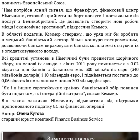
покинуть Європейський Союз.
“Нам потрібен ясний сигнал, що Франкфурт, фінансовий центр
Німеччини, готовий прийняти на борт послуги і постачальників
послуг з Великобританії. Це дозволить створити нові робочі
місця і економічне зростання”, підкреслив Кеммер.
В області податків, Кеммер стверджу., що уряд міг би зробити
німецький банківський сектор більш конкурентоспроможним,
дозволяючи банкам вираховувати банківські платежі стягуючи їх
з оподатковуваного доходу.
Всі кредитні установи в Німеччині були предметом щорічного
збору, на основі їх сальдо з січня 2011 року починається з 0.02
відсотка для банків з балансом між 300 мільйонів євро (340
мільйонів доларів) і 10 мільярдів євро, і піднімається поетапно до
0,06 відсотків по залишкам понад 300 мільярдів євро.
“Як і в інших європейських країнах, банківський збір повинен
бути податком, як і операційні витрати”, сказав Кеммер.
Він також закликав Німеччину відмовитися від підтримки
пропонованого податку ЄС на фінансові операції.
Автор:
Олена Кутова
старший юрист компанії Finance Business Service
Замовити послугу