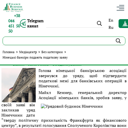
+38
En
044
Telegram
451 50
канал
Ru
50
Німецькі банкіри подають податкову заяву
Головна
>
Медіацентр
>
Без категории
>
Німецькі банкіри подають податкову заяву
Опубліковано:
Сергій Панов
|
22.08.2016
|
Без категории
#Банки
#Німеччина
#Оподаткування
Теги:
Голова німецької банкірською асоціації
звернувся до уряду, щоб підтвердити
податкові межі для банківських операцій в
Німеччині.
Майкл Кеммер, генеральний директор
Асоціації німецьких банків, зробив заяву, у
своїй заяві він
закликав уряд
Німеччини дати
“тверду політичну прихильність Франкфурта як фінансового
центру”, в результаті голосування Сполученого Королівства вони