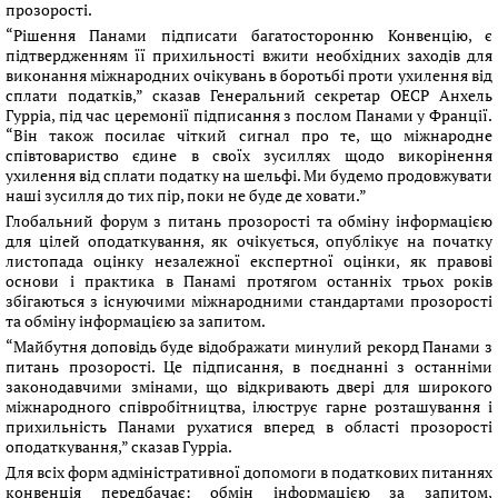
прозорості.
“Рішення Панами підписати багатосторонню Конвенцію, є
підтвердженням її прихильності вжити необхідних заходів для
виконання міжнародних очікувань в боротьбі проти ухилення від
сплати податків,” сказав Генеральний секретар ОЕСР Анхель
Гурріа, під час церемонії підписання з послом Панами у Франції.
“Він також посилає чіткий сигнал про те, що міжнародне
співтовариство єдине в своїх зусиллях щодо викорінення
ухилення від сплати податку на шельфі. Ми будемо продовжувати
наші зусилля до тих пір, поки не буде де ховати.”
Глобальний форум з питань прозорості та обміну інформацією
для цілей оподаткування, як очікується, опублікує на початку
листопада оцінку незалежної експертної оцінки, як правові
основи і практика в Панамі протягом останніх трьох років
збігаються з існуючими міжнародними стандартами прозорості
та обміну інформацією за запитом.
“Майбутня доповідь буде відображати минулий рекорд Панами з
питань прозорості. Це підписання, в поєднанні з останніми
законодавчими змінами, що відкривають двері для широкого
міжнародного співробітництва, ілюструє гарне розташування і
прихильність Панами рухатися вперед в області прозорості
оподаткування,” сказав Гурріа.
Для всіх форм адміністративної допомоги в податкових питаннях
конвенція передбачає: обмін інформацією за запитом,