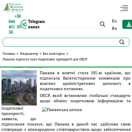
+38
En
044
Telegram
451 50
канал
Ru
50
Панама підписує пакт податкової прозорості для ОЕСР
Головна
>
Медіацентр
>
Без категории
>
Панама підписує пакт податкової прозорості для ОЕСР
Опубліковано:
Сергій Панов
|
28.10.2016
|
Без категории
#ОЕСР
#Панама
Теги:
Панама в жовтні стала 105-ю країною, що
підписала Багатосторонню конвенцію про
взаємну адміністративну допомогу в
податкових питаннях.
ОЕСР, який встановлює глобальні стандарти
щодо обміну податковою інформацією та
податкової
прозорості,
заявила, що
підписання показує, що Панама в даний час здійснює свою
співпрацю з міжнародним співтовариством щодо забезпечення