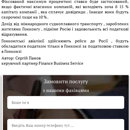
Фіксований максимум процентної ставки буде застосований,
якщо фактичні власники компаній, які володіють хоча б 15 %
капіталу компанії , яка сплачує дивіденди . Інакше вони будуть
скорочені лише на 10 % .
Дохід від міжнародного судноплавного транспорту , зароблених
жителями Гонконгу , підніме Росію і задовольнить всі податкові
відрахування.
Гонконгські авіалінії здійснюють рейси до Росії , будуть
обкладатися податком тільки в Гонконзі за податковою ставкою
в Гонконзі
Автор:
Сергій Панов
керуючий партнер Finance Business Service
Замовити послугу
з нашими фахівцями