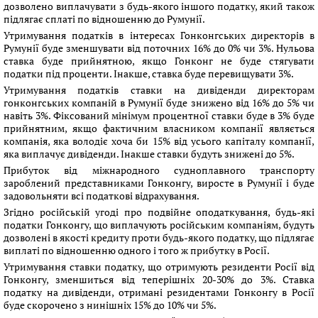
дозволено виплачувати з будь-якого іншого податку, який також
підлягає сплаті по відношенню до Румунії.
Утримування податків в інтересах Гонконгських директорів в
Румунії буде зменшувати від поточних 16% до 0% чи 3%. Нульова
ставка буде прийнятною, якщо Гонконг не буде стягувати
податки під проценти. Інакше, ставка буде перевищувати 3%.
Утримування податків ставки на дивіденди директорам
гонконгських компаній в Румунії буде знижено від 16% до 5% чи
навіть 3%. Фіксований мінімум процентної ставки буде в 3% буде
прийнятним, якщо фактичним власником компанії являється
компанія, яка володіє хоча би 15% від усього капіталу компанії,
яка виплачує дивіденди. Інакше ставки будуть знижені до 5%.
Прибуток від міжнародного судноплавного транспорту
зароблений представниками Гонконгу, виросте в Румунії і буде
задовольняти всі податкові відрахування.
Згідно російській угоді про подвійне оподаткування, будь-які
податки Гонконгу, що виплачують російським компаніям, будуть
дозволені в якості кредиту проти будь-якого податку, що підлягає
виплаті по відношенню одного і того ж прибутку в Росії.
Утримування ставки податку, що отримують резиденти Росії від
Гонконгу, зменшиться від теперішніх 20-30% до 3%. Ставка
податку на дивіденди, отримані резидентами Гонконгу в Росії
буде скорочено з нинішніх 15% до 10% чи 5%.