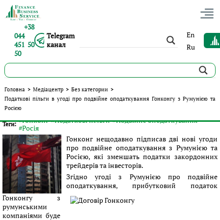
+38
En
044
Telegram
451 50
канал
Ru
50
Податкові пільги в угоді про подвійне оподаткування
Головна
>
Медіацентр
>
Без категории
>
Гонконгу з Румунією та Росією
Податкові пільги в угоді про подвійне оподаткування Гонконгу з Румунією та
Росією
Опубліковано:
Сергій Панов
|
24.05.2016
|
Без категории
#Гонконг
#Податкові пільги
#Подвійне оподаткування
Теги:
#Росія
Гонконг нещодавно підписав дві нові угоди
про подвійне оподаткування з Румунією та
Росією, які зменшать податки закордонних
трейдерів та інвесторів.
Згідно угоді з Румунією про подвійне
оподаткування, прибутковий податок
Гонконгу з
румунськими
компаніями буде