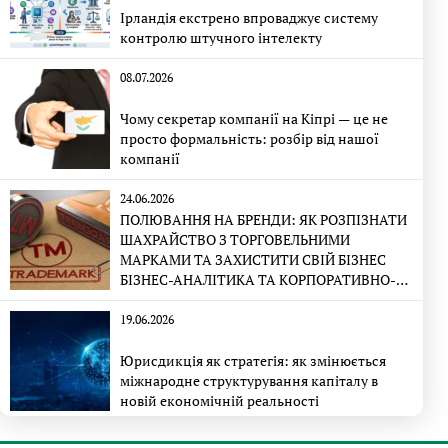
Ірландія екстрено впроваджує систему
контролю штучного інтелекту
08.07.2026
Чому секретар компанії на Кіпрі — це не
просто формальність: розбір від нашої
компанії
24.06.2026
ПОЛЮВАННЯ НА БРЕНДИ: ЯК РОЗПІЗНАТИ
ШАХРАЙСТВО З ТОРГОВЕЛЬНИМИ
МАРКАМИ ТА ЗАХИСТИТИ СВІЙ БІЗНЕС
БІЗНЕС-АНАЛІТИКА ТА КОРПОРАТИВНО-
ПРАВОВА ЕКСПЕРТИЗА
19.06.2026
Юрисдикція як стратегія: як змінюється
міжнародне структурування капіталу в
новій економічній реальності