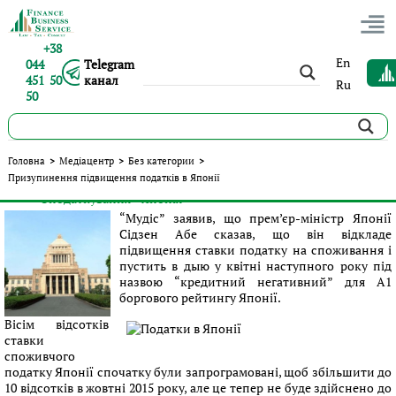
+38
En
044
Telegram
451 50
канал
Ru
50
Призупинення підвищення податків в Японії
Головна
>
Медіацентр
>
Без категории
>
Призупинення підвищення податків в Японії
Опубліковано:
Сергій Панов
|
07.06.2016
|
Без категории
#Оподаткування
#Японія
Теги:
“Мудіс” заявив, що прем’єр-міністр Японії
Сідзен Абе сказав, що він відкладе
підвищення ставки податку на споживання і
пустить в дыю у квітні наступного року під
назвою “кредитний негативний” для A1
боргового рейтингу Японії.
Вісім відсотків
ставки
споживчого
податку Японії спочатку були запрограмовані, щоб збільшити до
10 відсотків в жовтні 2015 року, але це тепер не буде здійснено до