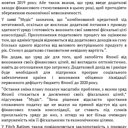
жовтня 2019 року. Абе також вказав, що уряд введе додаткові
заходи фінансового стимулювання в цьому році, щоб протидіяти
збереженню економічної невизначеності.
У заяві “Мудіс” зазначив, що “комбінований кредитний хід
негативний, оскільки це викликає додаткові питання з приводу
здатності уряду і готовність виконати свої заявлені фіскальні цілі
консолідації. Призупинення податкового процесу ми оцінюємо
тим, що адміністрація відмовиться від додаткових доходів на суму
близько одного відсотка від валового внутрішнього продукту в
рік. Стимул додатково становитиме невідому вартість “.
Він додав, що уряд діє для того, щоб запобігти Японії від
виконання своїх фінансових цілей, які виглядали оптимістично,
навіть до оголошення про затримку. Додатковий дохід як і раніше
буде необхідний для підтримки програм соціального
забезпечення країни і виконання обіцянки ліквідації
первинного дефіциту бюджету Японії до 2020 року.
“Остання зміна плану показує масштаби проблеми, з якими уряд
Японії стикається в досягненні своїх фіксальних цілей,”
підсумував “Мудіс”. “Хоча рішення відкласти зростання
споживчого податку ще не вказує на прямий відступ від цих
фінансових планів консолідації, це ставить під сумнів
прихильність уряду до них, з огляду на все більш очевидну
напруженість між її фіскальними та економічними цілями.
У Fitch Ratings також повідомляється заклопотаність з приводу