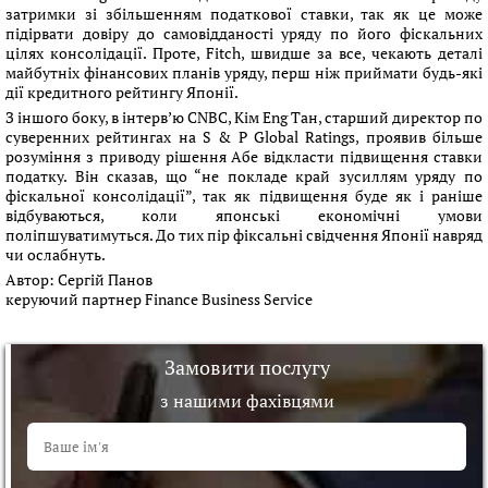
затримки зі збільшенням податкової ставки, так як це може
підірвати довіру до самовідданості уряду по його фіскальних
цілях консолідації. Проте, Fitch, швидше за все, чекають деталі
майбутніх фінансових планів уряду, перш ніж приймати будь-які
дії кредитного рейтингу Японії.
З іншого боку, в інтерв’ю CNBC, Кім Eng Тан, старший директор по
суверенних рейтингах на S & P Global Ratings, проявив більше
розуміння з приводу рішення Абе відкласти підвищення ставки
податку. Він сказав, що “не покладе край зусиллям уряду по
фіскальної консолідації”, так як підвищення буде як і раніше
відбуваються, коли японські економічні умови
поліпшуватимуться. До тих пір фіксальні свідчення Японії навряд
чи ослабнуть.
Автор:
Сергій Панов
керуючий партнер Finance Business Service
Замовити послугу
з нашими фахівцями