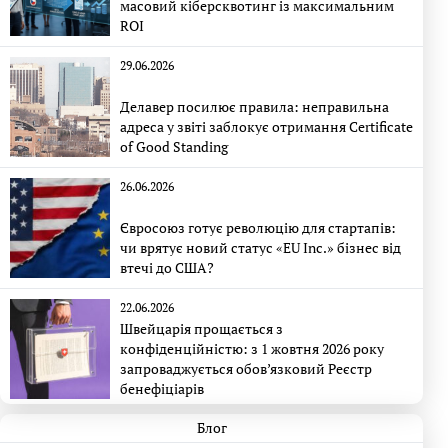
масовий кіберсквотинг із максимальним
ROI
29.06.2026
Делавер посилює правила: неправильна
адреса у звіті заблокує отримання Certificate
of Good Standing
26.06.2026
Євросоюз готує революцію для стартапів:
чи врятує новий статус «EU Inc.» бізнес від
втечі до США?
22.06.2026
Швейцарія прощається з
конфіденційністю: з 1 жовтня 2026 року
запроваджується обов’язковий Реєстр
бенефіціарів
Блог