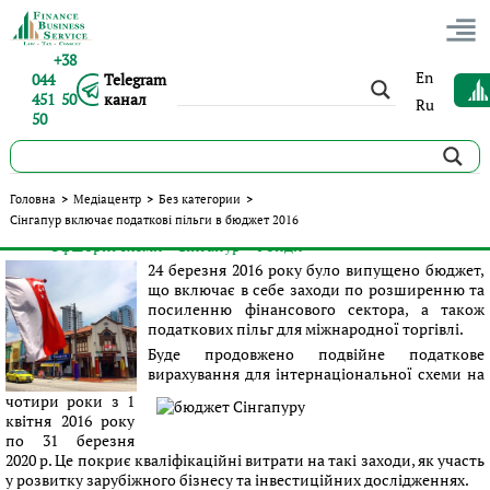
+38
En
044
Telegram
451 50
канал
Ru
50
Сінгапур включає податкові пільги в бюджет 2016
Головна
>
Медіацентр
>
Без категории
>
Сінгапур включає податкові пільги в бюджет 2016
Опубліковано:
Сергій Панов
|
30.03.2016
|
Без категории
#Офшорні схеми
#Сінгапур
#Фонди
Теги:
24 березня 2016 року було випущено бюджет,
що включає в себе заходи по розширенню та
посиленню фінансового сектора, а також
податкових пільг для міжнародної торгівлі.
Буде продовжено подвійне податкове
вирахування для інтернаціональної схеми на
чотири роки з 1
квітня 2016 року
по 31 березня
2020 р. Це покриє кваліфікаційні витрати на такі заходи, як участь
у розвитку зарубіжного бізнесу та інвестиційних дослідженнях.