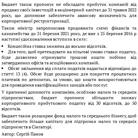
Бюджет також пропонує не обкладати прибуток компаній від
продажу своїх інвестицій в акціонерний капітал до 31 травня 2022
року, що допоможе забезпечити авансову визначеність для
корпоративної реструктуризації.
Також міністр запропонував продовжити схему фінансів та
казначейства до 31 березня 2021 року, де вже з 25 березня 2016 р
наступні удосконалення вступили в силу:
Концесійна ставка знижена до восьми відсотків.
Для того, щоб претендувати на пільгові умови ставки податку,
буде дозволено отримувати грошові кошти побічно від
затверджених офісів та асоційованих компаній.
Обсяг звільнення від сплати податків надається відповідно до
статті 13 (4). Обсяг буде розширено для покриття процентних
платежів по депозитах, за умови, що кошти використовуються
для проведення кваліфікаційних заходів або послуг.
У прагненні допомогти компаніям, особливо малим та середнім
підприємствам, бюджет пропонує збільшити знижку
корпоративного прибуткового податку від 30 відсотків, до 50
відсотків.
Бюджет також розширює фонд малого та середнього бізнесу, щоб
забезпечити більше капіталу для підтримки малих та середніх
підприємств в Сінгапурі.
Автор:
Сергій Панов