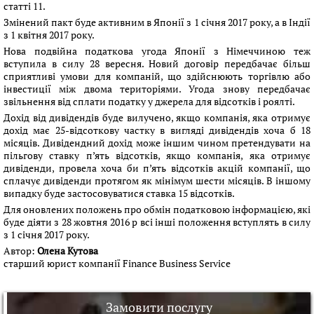
статті 11.
Змінений пакт буде активним в Японії з 1 січня 2017 року, а в Індії
з 1 квітня 2017 року.
Нова подвійна податкова угода Японії з Німеччиною теж
вступила в силу 28 вересня. Новий договір передбачає більш
сприятливі умови для компаній, що здійснюють торгівлю або
інвестиції між двома територіями. Угода знову передбачає
звільнення від сплати податку у джерела для відсотків і роялті.
Дохід від дивідендів буде вилучено, якщо компанія, яка отримує
дохід має 25-відсоткову частку в вигляді дивідендів хоча б 18
місяців. Дивідендний дохід може іншим чином претендувати на
пільгову ставку п’ять відсотків, якщо компанія, яка отримує
дивіденди, провела хоча би п’ять відсотків акцій компанії, що
сплачує дивіденди протягом як мінімум шести місяців. В іншому
випадку буде застосовуватися ставка 15 відсотків.
Для оновлених положень про обмін податковою інформацією, які
буде діяти з 28 жовтня 2016 р всі інші положення вступлять в силу
з 1 січня 2017 року.
Автор:
Олена Кутова
старший юрист компанії Finance Business Service
Замовити послугу