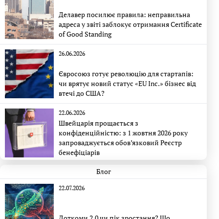
Делавер посилює правила: неправильна
адреса у звіті заблокує отримання Certificate
of Good Standing
26.06.2026
Євросоюз готує революцію для стартапів:
чи врятує новий статус «EU Inc.» бізнес від
втечі до США?
22.06.2026
Швейцарія прощається з
конфіденційністю: з 1 жовтня 2026 року
запроваджується обов’язковий Реєстр
бенефіціарів
Блог
22.07.2026
Доткоми 2.0 чи пік зростання? Що