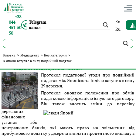
+38
En
044
Telegram
451 50
канал
Ru
50
В Японії вступає в силу подвійний податок
Головна
>
Медіацентр
>
Без категории
>
В Японії вступає в силу подвійний податок
Опубліковано:
Сергій Панов
|
03.10.2016
|
Без категории
#Подвійне оподаткування
#Японія
Теги:
Протокол податкової угоди про подвійний
податок між Японією та Індією вступив в силу
29 вересня.
Протокол оновлює положення про обмін
податковою інформацією існуючого договору.
Він також вносить зміни до переліку
державних
фінансових
установ або
центральних банків, які мають право на звільнення від
прибуткового податку у джерела виплати процентного викладу в