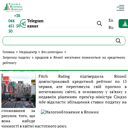
+38
En
044
Telegram
451 50
канал
Ru
50
Затримка податку з продажів в Японії негативно
Головна
>
Медіацентр
>
Без категории
>
позначиться на кредитному рейтингу
Затримка податку з продажів в Японії негативно позначиться на кредитному
рейтингу
Опубліковано:
Сергій Панов
|
16.06.2016
|
Без категории
#Оподаткування
#Японія
Теги:
Fitch Rating підтвердила Японії
довгостроковий кредитний рейтинг по 13
червня, але переглянула свій прогноз в
негативному світлі, в основному у зв’язку з
недавнім рішенням прем’єр-міністра Сіндзо
Абе відкласти збільшення ставки податку на
споживання за
рахунок того, що
вона набуде
чинності в квітні наступного року.