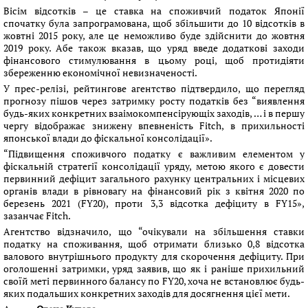
Вісім відсотків – це ставка на споживчий податок Японії
спочатку була запрограмована, щоб збільшити до 10 відсотків в
жовтні 2015 року, але це неможливо буде здійснити до жовтня
2019 року. Абе також вказав, що уряд введе додаткові заходи
фінансового стимулювання в цьому році, щоб протидіяти
збереженню економічної невизначеності.
У прес-релізі, рейтингове агентство підтвердило, що перегляд
прогнозу пішов через затримку росту податків без “виявлення
будь-яких конкретних взаімокомпенсірующіх заходів, … і в першу
чергу відображає знижену впевненість Fitch, в прихильності
японської влади до фіскальної консолідації».
“Підвищення споживчого податку є важливим елементом у
фіскальній стратегії консолідації уряду, метою якого є довести
первинний дефіцит загального рахунку центральних і місцевих
органів влади в рівновагу на фінансовий рік з квітня 2020 по
березень 2021 (FY20), проти 3,3 відсотка дефіциту в FY15»,
зазанчає Fitch.
Агентство відзначило, що “очікували на збільшення ставки
податку на споживання, щоб отримати близько 0,8 відсотка
валового внутрішнього продукту для скорочення дефіциту. При
оголошенні затримки, уряд заявив, що як і раніше прихильний
своїй меті первинного балансу по FY20, хоча не встановлює будь-
яких подальших конкретних заходів для досягнення цієї мети.