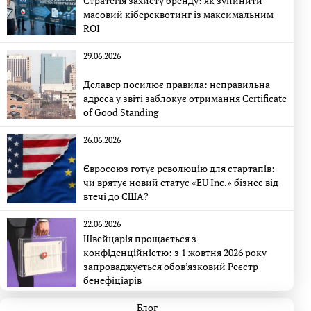
Стратегія захисту бренду: як зупинити
масовий кіберсквотинг із максимальним
ROI
29.06.2026
Делавер посилює правила: неправильна
адреса у звіті заблокує отримання Certificate
of Good Standing
26.06.2026
Євросоюз готує революцію для стартапів:
чи врятує новий статус «EU Inc.» бізнес від
втечі до США?
22.06.2026
Швейцарія прощається з
конфіденційністю: з 1 жовтня 2026 року
запроваджується обов’язковий Реєстр
бенефіціарів
Блог