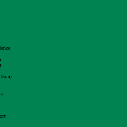
Corporate law and M&A in Ukraine
Opening account at a foreign bank
Attracting Financing
Registration of Foreign Companies
idence
Opening merchant accounts
)
Business structuring
s
-Dom)
ty
ort