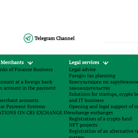
Telegram Channel
 Merchants
Legal services
nks of Finance Business
Legal advice
Foregin tax planning
count at a foreign bank
Консультации по зарубежно
n account in the payment
законодательству
Solutions for startups, crypto 
erchant accounts
and IT business
ar Payment Systems
Opening and legal support of c
TIONS ON CRS EXCHANGE IN
exchange exchanges
Registration of a crypto fund
NFT projects
Registration of an alternative t
system