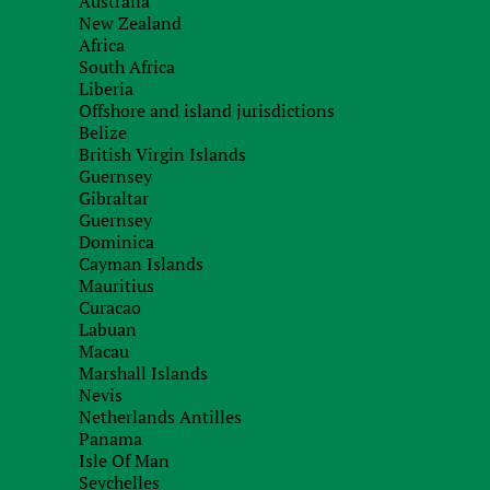
Australia
Нет требований по резидентности акционе
New Zealand
Сведения о акционерах хранятся в офисе 
Africa
South Africa
Акционерами могут быть как физические 
Liberia
Секретарь может быть резидентом любой 
Offshore and island jurisdictions
Belize
Требование идентификации реального (реа
British Virgin Islands
государственными органами страны регистра
Guernsey
Каждая компания обязана вести текущий б
Gibraltar
Guernsey
Акции
Dominica
Привилегированные акции, кумулятивные
Cayman Islands
Mauritius
What is included in the price?
Curacao
Labuan
Macau
payment of state fees;
Marshall Islands
предоставление юридического адреса и аге
Nevis
Netherlands Antilles
подготовку и регистрацию учредительных 
Panama
payment of notary fees and fees for obtainin
Isle Of Man
Seychelles
оплата услуг номинального сервиса за один