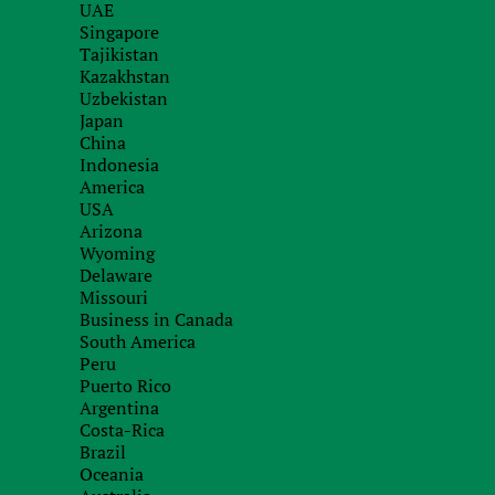
UAE
It must not be identical or similar to an alre
Singapore
Название способные ввести в заблуждение
Tajikistan
деятельности и причастности к известным то
Kazakhstan
королевской фамилии будут отклонены;
Uzbekistan
Japan
Название должно заканчиваться словом “Inc
China
“Inc.”, “Corp.”, “Ltd.”. Не допускается регистр
Indonesia
и др.
America
USA
Authorized capital:
Arizona
Wyoming
Уставной капитал компании является объявле
Delaware
установлении минимального и максимальног
Missouri
Business in Canada
Минимальное количество директоров – од
South America
Peru
Требования к резидентности директоров – 
Puerto Rico
Разрешены директора – физические лица;
Argentina
Costa-Rica
the possibility of using a nominal service;
Brazil
Минимальное количество директоров – од
Oceania