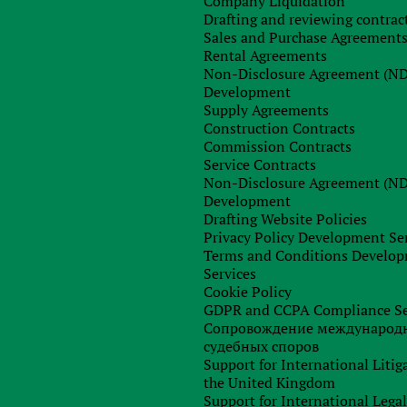
Company Liquidation
ров;
Drafting and reviewing contrac
компании;
Sales and Purchase Agreement
Rental Agreements
так и юридические лица;
Non-Disclosure Agreement (N
страны;
Development
Supply Agreements
льных) бенефициара (собственника) перед
Construction Contracts
ции — нет;
Commission Contracts
ухгалтерский учёт.
Service Contracts
Non-Disclosure Agreement (N
Development
 привилегированные акции.
Drafting Website Policies
Privacy Policy Development Se
Terms and Conditions Develo
Services
Cookie Policy
GDPR and CCPA Compliance Se
нта в Канаде;
Сопровождение международ
судебных споров
документов партнерства;
Support for International Litig
g apostille on company documents;
the United Kingdom
Support for International Lega
 год;