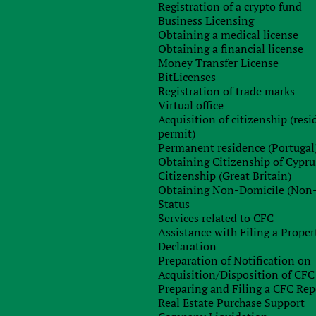
Registration of a crypto fund
ady registered name;
Business Licensing
 относительно распространения бизнеса, сферы
Obtaining a medical license
рговым брэндам, органам местного самоуправления,
Obtaining a financial license
Money Transfer License
BitLicenses
orporated”, “Corporation”, “Limited” или аббревиатурой
Registration of trade marks
ация названий, содержащих слова “Bank”, “Insurance”, “Trust”
Virtual office
Acquisition of citizenship (res
permit)
Permanent residence (Portugal
Obtaining Citizenship of Cypru
нным, нет требований об обязательной оплате и
Citizenship (Great Britain)
о размера.
Obtaining Non-Domicile (Non
Status
ин;
Services related to CFC
Assistance with Filing a Proper
отсутствуют;
Declaration
Preparation of Notification on
Acquisition/Disposition of CFC
Preparing and Filing a CFC Rep
ин;
Real Estate Purchase Support