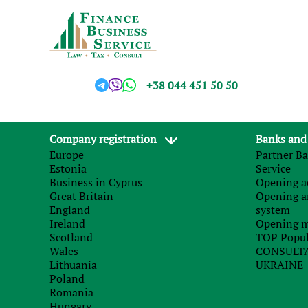
+38 044 451 50 50
Company registration
Banks and
Europe
Partner Ba
Estonia
Service
Business in Cyprus
Opening ac
Great Britain
Opening a
England
system
Ireland
Opening m
Scotland
TOP Popul
Wales
CONSULTA
Lithuania
UKRAINE
Poland
Romania
Hungary