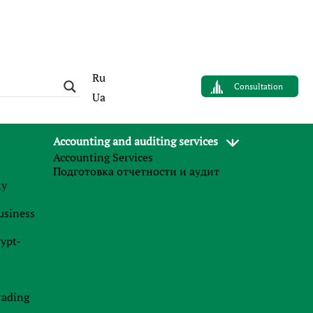
Ru
Consultation
Ua
Accounting and auditing services
Accounting Services
Подготовка отчетности и аудит
му
business
rypt-
rading