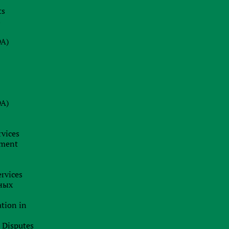
ts
s
DA)
DA)
rvices
pment
rvices
ных
ation in
l Disputes