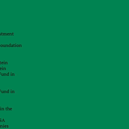
Population:
Currency:
36 млн
Canadian Dollar (CAD)
estment
Main services
 Foundation
Partner (affiliate) marketing
tein
Opening bank accounts for mariners
ein
Fund in
Services for controlled foreign companies
The payment of dividends
Fund in
Transfer pricing
in the
International arbitration
USA
Asset protection
anies