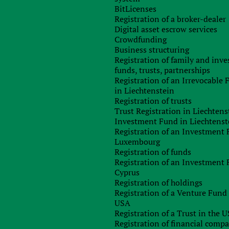
rnment:
Area:
BitLicenses
Registration of a broker-dealer
monarchy
2
9 984 670 км
Digital asset escrow services
Crowdfunding
Business structuring
наде
Registration of family and inv
funds, trusts, partnerships
Registration of an Irrevocable
s
in Liechtenstein
Registration of trusts
Trust Registration in Liechtens
ель;
Investment Fund in Liechtenst
Registration of an Investment 
 ответственностью участников;
Luxembourg
ании;
Registration of funds
Registration of an Investment 
Cyprus
Registration of holdings
Registration of a Venture Fund 
y
USA
Registration of a Trust in the 
Registration of financial comp