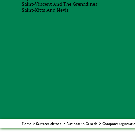
Saint-Vincent And The Grenadines
preparation of one general power of attorney;
Saint-Kitts And Nevis
issuance of company certificates;
declaration of trust, a letter of transfer of shar
seal production;
delivery of documents and seal by the courier 
About company
Office i
Team
Kyiv, Anto
The "Know Your Customer"
Due diligence
Skyp
Site map
info@fbs
Show 
Home
>
Services abroad
>
Business in Canada
>
Company registrati