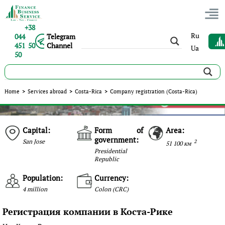
+38
Ru
044
Telegram
451 50
Channel
Ua
50
Home
>
Services abroad
>
Costa-Rica
>
Company registration (Costa-Rica)
Capital:
Form of
Area:
government:
San Jose
2
51 100 км
Presidential
Republic
Population:
Currency:
4 million
Colon (CRC)
Регистрация компании в Коста-Рике