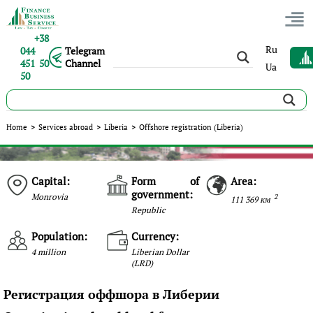
+38
Ru
044
Telegram
451 50
Channel
Ua
50
Home
>
Services abroad
>
Liberia
>
Offshore registration (Liberia)
Capital:
Form of
Area:
government:
Monrovia
2
111 369 км
Republic
Population:
Currency:
4 million
Liberian Dollar
(LRD)
Регистрация оффшора в Либерии