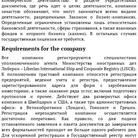
коммерческой деятельностью. В разделе учредительных
документов, где речь идет о целях деятельности, компании
зачастую обозначают, что могут заниматься всеми видами
деятельности, разрешенными Законом о бизнес-компаниях.
Определенные ограничения установлены лишь относительно
банковской деятельности, сферы страхования, а также взаимных
фондов и игорного бизнеса (казино). В остальных случаях
государственная лицензия не требуется.
Requirements for the company
Все компании регистрируются специалистами
уполномоченного агента Министерства иностранных дел
Либерии – Liberian International Ship and Corporate Registry (LISCR).
К полномочиям трастовой компании относится регистрация
предприятий, ведение учета и регистра, предоставление
зарегистрированного адреса для фирм с зарубежными
инвесторами, а также оказание ряда услуг, включая подготовку
протоколов и прочее. Действуют два развернутых офиса
компании в Швейцарии и США, а также три административных
офиса: в Великобритании (Лондон), Гонконге и Греции.
Регистрация нерезидентной компании осуществляется
достаточно оперативно. Как правило, со дня подачи
установленного заявления и пакета документов до завершения
всех формальностей проходит не больше одного рабочего дня.
Для ускоренной регистрации в Государственный реестр могут