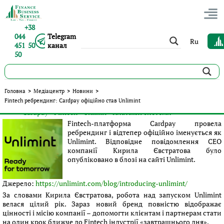
+38
044
Telegram
Ru
451 50
канал
50
Fintech ребрендинг: Cardpay офіційно став Unlimint
Головна
>
Медіацентр
>
Новини
>
Fintech ребрендинг: Cardpay офіційно став Unlimint
Опубліковано:
В'ячеслав Іваненко
|
12.11.2020
|
Новини
#Cardpay
#Fintech
#Unlimit
#Платіжні системи
Теги:
Fintech-платформа Cardpay провела
ребрендинг і відтепер офіційно іменується як
Unlimint. Відповідне повідомлення СЕО
компанії Кирила Євстратова було
опубліковано в блозі на сайті Unlimint.
Джерело:
https://unlimint.com/blog/introducing-unlimint/
За словами Кирила Євстратова, робота над запуском Unlimint
велася цілий рік. Зараз новий бренд повністю відображає
цінності і місію компанії – допомогти клієнтам і партнерам стати
на один крок ближче до Fintech індустрії «завтрашнього дня».