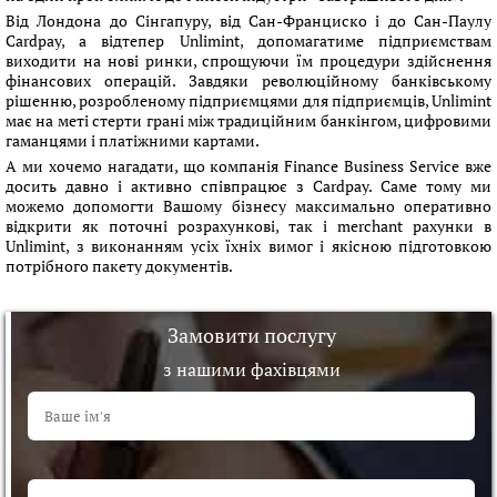
Від Лондона до Сінгапуру, від Сан-Франциско і до Сан-Паулу
Cardpay, а відтепер Unlimint, допомагатиме підприємствам
виходити на нові ринки, спрощуючи їм процедури здійснення
фінансових операцій. Завдяки революційному банківському
рішенню, розробленому підприємцями для підприємців, Unlimint
має на меті стерти грані між традиційним банкінгом, цифровими
гаманцями і платіжними картами.
А ми хочемо нагадати, що компанія Finance Business Service вже
досить давно і активно співпрацює з Cardpay. Саме тому ми
можемо допомогти Вашому бізнесу максимально оперативно
відкрити як поточні розрахункові, так і merchant рахунки в
Unlimint, з виконанням усіх їхніх вимог і якісною підготовкою
потрібного пакету документів.
Замовити послугу
з нашими фахівцями