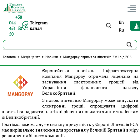
+38
En
044
Telegram
451 50
канал
Ru
50
Mangopay отримала ліцензію EMI від FCA
Головна
>
Медіацентр
>
Новини
>
Mangopay отримала ліцензію EMI від FCA
Опубліковано:
Іванна Петренко
|
10.11.2023
|
Новини
Європейська платіжна інфраструктурна
компанія Mangopay отримала ліцензію на
заснування електронних грошей від
Управління фінансового нагляду
Великобританії.
З новою ліцензією Mangopay може випускати
електронні гроші, спрощувати цифрові
платежі та надавати платіжні рішення новим та чинним клієнтам
із Великобританії.
Платіжка вже має дуже сильну присутність у Європі. Ліцензія FCA
має вирішальне значення для зростання у Великій Британії в міру
розширення бізнесу компанії.