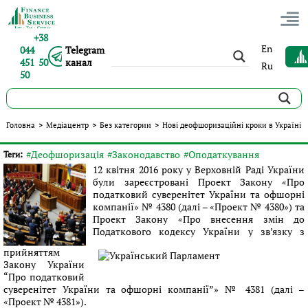
+38
En
044
Telegram
451 50
канал
Ru
50
Нові деофшоризаційні кроки в Україні
Головна
>
Медіацентр
>
Без категории
>
Нові деофшоризаційні кроки в Україні
Опубліковано:
Сергій Панов
|
25.04.2016
|
Без категории
#Деофшоризація
#Законодавство
#Оподаткування
Теги:
12 квітня 2016 року у Верховній Раді України
були зареєстровані Проект Закону «Про
податковий суверенітет України та офшорні
компанії» № 4380 (далі – «Проект № 4380») та
Проект Закону «Про внесення змін до
Податкового кодексу України у зв’язку з
прийняттям
Закону України
“Про податковий
суверенітет України та офшорні компанії”» № 4381 (далі –
«Проект № 4381»).