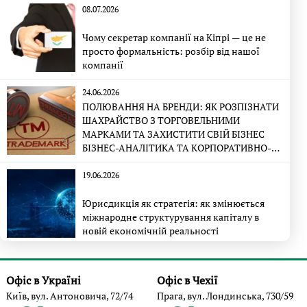
08.07.2026
Чому секретар компанії на Кіпрі — це не
просто формальність: розбір від нашої
компанії
24.06.2026
ПОЛЮВАННЯ НА БРЕНДИ: ЯК РОЗПІЗНАТИ
ШАХРАЙСТВО З ТОРГОВЕЛЬНИМИ
МАРКАМИ ТА ЗАХИСТИТИ СВІЙ БІЗНЕС
БІЗНЕС-АНАЛІТИКА ТА КОРПОРАТИВНО-
ПРАВОВА ЕКСПЕРТИЗА
19.06.2026
Юрисдикція як стратегія: як змінюється
міжнародне структурування капіталу в
новій економічній реальності
Офіс в Україні
Офіс в Чехії
Київ, вул. Антоновича, 72/74
Прага, вул. Лондинська, 730/59