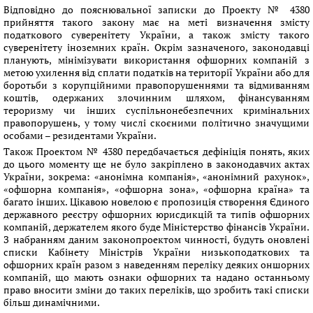
Відповідно до пояснювальної записки до Проекту № 4380
прийняття такого закону має на меті визначення змісту
податкового суверенітету України, а також змісту такого
суверенітету іноземних країн. Окрім зазначеного, законодавці
планують, мінімізувати використання офшорних компаній з
метою ухилення від сплати податків на території України або для
боротьби з корупційними правопорушеннями та відмиванням
коштів, одержаних злочинним шляхом, фінансуванням
тероризму чи інших суспільнонебезпечних кримінальних
правопорушень, у тому числі скоєними політично значущими
особами – резидентами України.
Також Проектом № 4380 передбачається дефініція понять, яких
до цього моменту ще не було закріплено в законодавчих актах
України, зокрема: «анонімна компанія», «анонімний рахунок»,
«офшорна компанія», «офшорна зона», «офшорна країна» та
багато інших. Цікавою новелою є пропозиція створення Єдиного
державного реєстру офшорних юрисдикцій та типів офшорних
компаній, держателем якого буде Міністерство фінансів України.
З набранням даним законопроектом чинності, будуть оновлені
списки Кабінету Міністрів України низькоподаткових та
офшорних країн разом з наведенням переліку деяких оншорних
компаній, що мають ознаки офшорних та надано останньому
право вносити зміни до таких переліків, що зробить такі списки
більш динамічними.