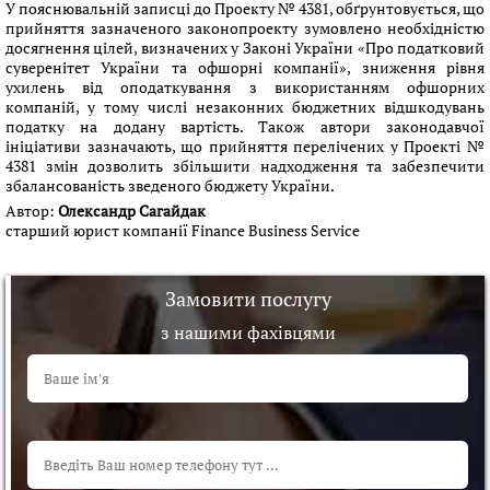
У пояснювальній записці до Проекту № 4381, обґрунтовується, що
прийняття зазначеного законопроекту зумовлено необхідністю
досягнення цілей, визначених у Законі України «Про податковий
суверенітет України та офшорні компанії», зниження рівня
ухилень від оподаткування з використанням офшорних
компаній, у тому числі незаконних бюджетних відшкодувань
податку на додану вартість. Також автори законодавчої
ініціативи зазначають, що прийняття перелічених у Проекті №
4381 змін дозволить збільшити надходження та забезпечити
збалансованість зведеного бюджету України.
Автор:
Олександр Сагайдак
старший юрист компанії Finance Business Service
Замовити послугу
з нашими фахівцями