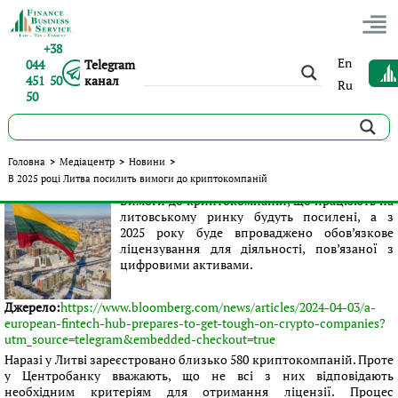
+38
En
044
Telegram
451 50
канал
Ru
50
В 2025 році Литва посилить вимоги до криптокомпаній
Головна
>
Медіацентр
>
Новини
>
В 2025 році Литва посилить вимоги до криптокомпаній
Опубліковано:
Іванна Петренко
|
05.04.2024
|
Новини
Вимоги до криптокомпаній, що працюють на
литовському ринку будуть посилені, а з
2025 року буде впроваджено обов’язкове
ліцензування для діяльності, пов’язаної з
цифровими активами.
Джерело:
https://www.bloomberg.com/news/articles/2024-04-03/a-
european-fintech-hub-prepares-to-get-tough-on-crypto-companies?
utm_source=telegram&embedded-checkout=true
Наразі у Литві зареєстровано близько 580 криптокомпаній. Проте
у Центробанку вважають, що не всі з них відповідають
необхідним критеріям для отримання ліцензії. Процес