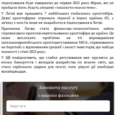
ліцензування буде завершено до червня 2025 року. Фірми, які не
пройшли його, будуть змушені «покинути екосистему».
У Литві вже працюють 7 найбільших глобальних криптобірж.
Деякі криптофірми отримали ліцензії в інших країнах ЄС, у
зв’язку з чим їм може не знадобитися ліцензування в Литві.
Прагнення Литви стати фінансово-технологічним хабом
спровокувало приплив нерегульованих криптофірм до країни. Це
може викликати проблеми на тлі впровадження
загальноєвропейського крипторегулювання MiCA, спрямованого
на боротьбу з відмиванням грошей і захист інвесторів, що набуде
чинності у січні 2025 року.
У ЦБ повідомляють, що слабке регулювання вже призвело до
низки банкрутств і випадків шахрайства по всьому світу, що
стало серйозним ударом для галузі, тому рішучі дії необхідні
якнайшвидше.
Замовити послугу
з нашими фахівцями