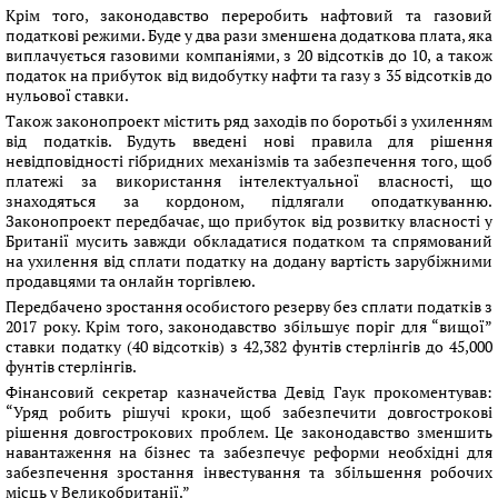
Крім того, законодавство переробить нафтовий та газовий
податкові режими. Буде у два рази зменшена додаткова плата, яка
виплачується газовими компаніями, з 20 відсотків до 10, а також
податок на прибуток від видобутку нафти та газу з 35 відсотків до
нульової ставки.
Також законопроект містить ряд заходів по боротьбі з ухиленням
від податків. Будуть введені нові правила для рішення
невідповідності гібридних механізмів та забезпечення того, щоб
платежі за використання інтелектуальної власності, що
знаходяться за кордоном, підлягали оподаткуванню.
Законопроект передбачає, що прибуток від розвитку власності у
Британії мусить завжди обкладатися податком та спрямований
на ухилення від сплати податку на додану вартість зарубіжними
продавцями та онлайн торгівлею.
Передбачено зростання особистого резерву без сплати податків з
2017 року. Крім того, законодавство збільшує поріг для “вищої”
ставки податку (40 відсотків) з 42,382 фунтів стерлінгів до 45,000
фунтів стерлінгів.
Фінансовий секретар казначейства Девід Гаук прокоментував:
“Уряд робить рішучі кроки, щоб забезпечити довгострокові
рішення довгострокових проблем. Це законодавство зменшить
навантаження на бізнес та забезпечує реформи необхідні для
забезпечення зростання інвестування та збільшення робочих
місць у Великобританії.”