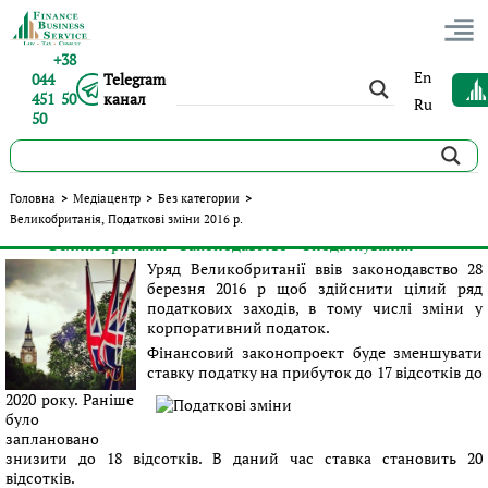
+38
En
044
Telegram
451 50
канал
Ru
50
Великобританія, Податкові зміни 2016 р.
Головна
>
Медіацентр
>
Без категории
>
Великобританія, Податкові зміни 2016 р.
Опубліковано:
Сергій Панов
|
29.03.2016
|
Без категории
#Великобританія
#Законодавство
#Оподаткування
Теги:
Уряд Великобританії ввів законодавство 28
березня 2016 р щоб здійснити цілий ряд
податкових заходів, в тому числі зміни у
корпоративний податок.
Фінансовий законопроект буде зменшувати
ставку податку на прибуток до 17 відсотків до
2020 року. Раніше
було
заплановано
знизити до 18 відсотків. В даний час ставка становить 20
відсотків.