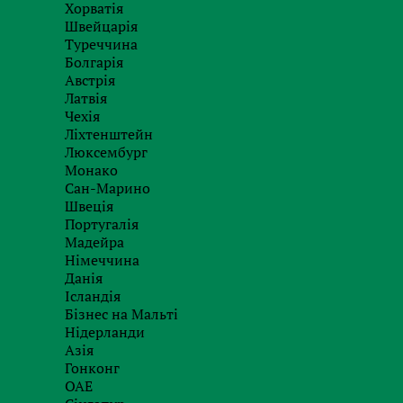
Хорватія
гривень.
Швейцарія
Туреччина
Джерело:
https:
Болгарія
beskontaktnyx-
Австрія
Латвія
В безконтактни
Чехія
EMV Chip, що і в контактному чипі. При кожн
Ліхтенштейн
який гарантує, що навіть у разі крадіжки да
Люксембург
Монако
створення підроблених карт. Дана технологія
Сан-Марино
оплати як для покупців, так і для продавців.
Швеція
без введення ПІН-коду значно поліпшить спо
Португалія
Мадейра
При безконтактній оплаті смартфоном і сма
Німеччина
коду не потрібно при транзакціях на будь-яку
Данія
Ісландія
“У безконтактних платежах споживачі насампе
Бізнес на Мальті
транзакцій в Україні вже відбуваються з вик
Нідерланди
останнім часом затребуваність безконтактних
Азія
Гонконг
в країнах СНД і Південно-Східної Європи Віра
ОАЕ