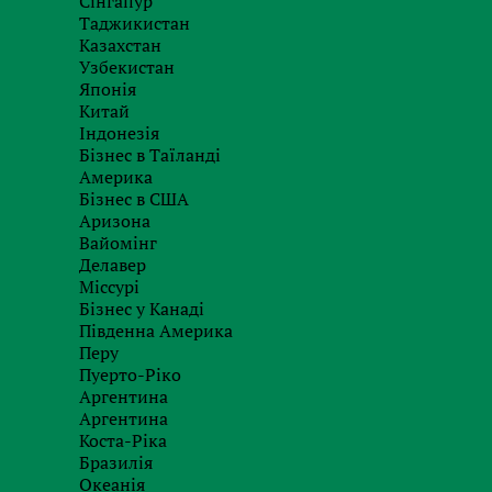
Сінгапур
У компанії Visa зазначили, що цінують підтрим
Таджикистан
забезпеченні можливості збільшити ліміти. Н
Казахстан
роздрібної торгівлі та банками для реалізації
Узбекистан
Японія
Китай
Індонезія
Замовити послугу
Бізнес в Таїланді
Америка
з нашими фахівцями
Бізнес в США
Аризона
Вайомінг
Делавер
Міссурі
Бізнес у Канаді
Південна Америка
Перу
Пуерто-Ріко
Аргентина
Аргентина
Коста-Ріка
Бразилія
Океанія