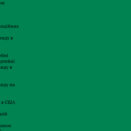
ня
Швейцарський вектор 2026: Як
перетворити податкову систему
на важіль розвитку бізнесу
тиційних
20.07.2026
онду в
Стратегія захисту бренду: як
зупинити масовий кіберсквотинг
із максимальним ROI
ейні
нштейні
29.06.2026
онду в
Делавер посилює правила:
неправильна адреса у звіті
заблокує отримання Certificate of
онду на
Good Standing
26.06.2026
у в США
Євросоюз готує революцію для
аній
стартапів: чи врятує новий статус
«EU Inc.» бізнес від втечі до США?
доном