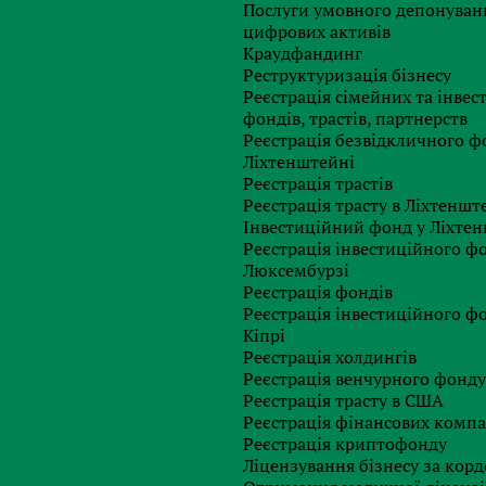
Послуги умовного депонуван
цифрових активів
Краудфандинг
//psm7.com/sontactless-payments/visa-uvelichila-limit-dlya-
Реструктуризація бізнесу
platezhej-nazvana-novaya-summa.html
Реєстрація сімейних та інвес
фондів, трастів, партнерств
х картах використовується той самий динамічний захист
Реєстрація безвідкличного ф
ій транзакції генерується унікальний одноразовий код,
Ліхтенштейні
них карти інформація не може бути використана для
Реєстрація трастів
Реєстрація трасту в Ліхтеншт
 забезпечує найшвидший, зручний і надійний спосіб
Інвестиційний фонд у Ліхте
 Збільшення ліміту на проведення безконтактних операцій
Реєстрація інвестиційного ф
живчий досвід.
Люксембурзі
Реєстрація фондів
рт-годинником по цифровим карткам Visa введення ПІН-
Реєстрація інвестиційного ф
 суму.
Кіпрі
Реєстрація холдингів
ред цінують швидкість, зручність і простоту. Понад 52%
Реєстрація венчурного фонд
ористанням безконтактних платіжних інструментів, і
Реєстрація трасту в США
 платежів зросла”, – заявила старший віце-президент Visa
Реєстрація фінансових комп
Реєстрація криптофонду
 Платонова.
Ліцензування бізнесу за кор