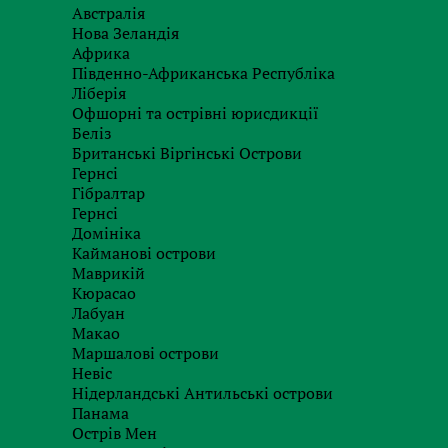
Австралія
Нова Зеландія
Африка
Південно-Африканська Республіка
Ліберія
Офшорні та острівні юрисдикції
Беліз
Отримати бриф
Британські Віргінські Острови
Гернсі
Гібралтар
Гернсі
Домініка
Кайманові острови
Маврикій
Кюрасао
Лабуан
Макао
Маршалові острови
Невіс
Нідерландські Антильські острови
Панама
Острів Мен