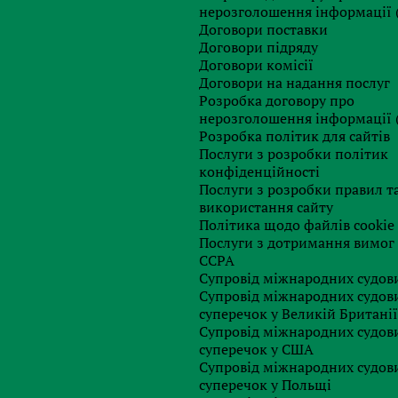
нерозголошення інформації 
Договори поставки
Договори підряду
Договори комісії
Договори на надання послуг
Розробка договору про
нерозголошення інформації 
Отримати консультацію
Розробка політик для сайтів
Послуги з розробки політик
конфіденційності
Послуги з розробки правил т
використання сайту
Політика щодо файлів cookie
Послуги з дотримання вимог
CCPA
Супровід міжнародних судови
Супровід міжнародних судов
суперечок у Великій Британії
Супровід міжнародних судов
суперечок у США
Супровід міжнародних судов
суперечок у Польщі