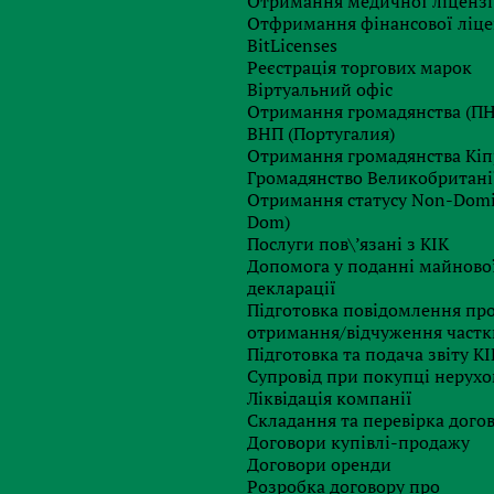
Отримання медичної ліцензі
ку урядів і індустрії безготівкових платежів в цілому в
Отфримання фінансової ліце
аступний крок – тісна співпраця з представниками
BitLicenses
 необхідних технічних змін в точках продажів.
Реєстрація торгових марок
Віртуальний офіс
Отримання громадянства (П
ВНП (Португалия)
Залишились питання?
Отримання громадянства Кіп
Громадянство Великобритані
Отримання статусу Non-Domic
Dom)
Послуги пов\’язані з КІК
Допомога у поданні майново
декларації
Підготовка повідомлення пр
отримання/відчуження частк
Підготовка та подача звіту КІ
Супровід при покупці нерухо
Замовте професійну
Ліквідація компанії
консультацiю
Складання та перевірка догов
Договори купівлі-продажу
Договори оренди
Розробка договору про