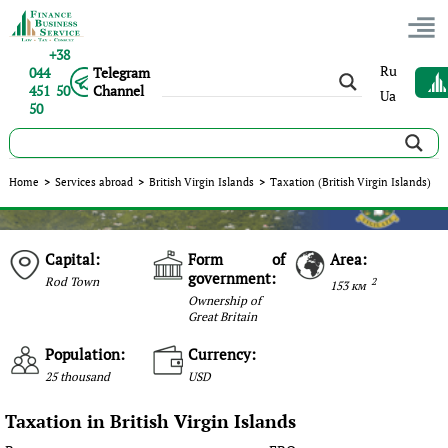
+38
Ru
044
Telegram
451 50
Channel
Ua
50
Home
>
Services abroad
>
British Virgin Islands
>
Taxation (British Virgin Islands)
Capital:
Form of
Area:
government:
Rod Town
2
153 км
Ownership of
Great Britain
Population:
Currency:
25 thousand
USD
Taxation in British Virgin Islands