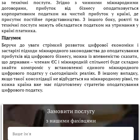
за технічні послуги. Згідно з чинними міжнародними
договорами, прибуток від бізнесу оподатковується
корпоративним податком на чистий прибуток у країні, де
присутнє постійне представництво. З іншого боку, роялті та
технічні послуги можуть обкладатися податком на утримання у
країні платника.
Підсумок
Беручи до уваги стрімкий розвиток цифрової економіки і
застарілі підходи міжнародного законодавства до оподаткування
прибутків від цифрового бізнесу, можна із впевненістю сказати,
що державам – членам ЄС і міжнародній спільноті буде складно
знайти компроміс у встановленні єдиного міжнародного
цифрового податку у сьогоднішніх реаліях. В іншому випадку,
якщо такої консолідації не відбудеться на міжнародному рівні, то
кожна країна вже має підготовлену стратегію оподаткування
цифрового податку.
Замовити послугу
з нашими фахівцями