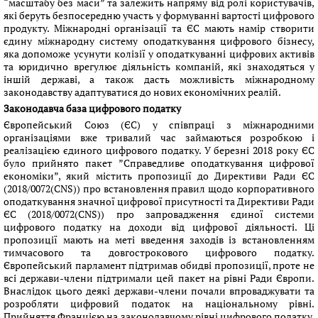
“масштабу без маси” та залежить напряму від ролі користувачів,
які беруть безпосередню участь у формуванні вартості цифрового
продукту. Міжнародні організації та ЄС мають намір створити
єдину міжнародну систему оподаткування цифрового бізнесу,
яка допоможе усунути колізії у оподаткуванні цифрових активів
та юридично врегулює діяльність компаній, які знаходяться у
іншій державі, а також дасть можливість міжнародному
законодавству адаптуватися до нових економічних реалій.
Законодавча база цифрового податку
Європейський Союз (ЄС) у співпраці з міжнародними
організаціями вже тривалий час займаються розробкою і
реалізацією єдиного цифрового податку. У березні 2018 року ЄС
було прийнято пакет ”Справедливе оподаткування цифрової
економіки”, який містить пропозиції до Директиви Ради ЄС
(2018/0072(CNS)) про встановлення правил щодо корпоративного
оподаткування значної цифрової присутності та Директиви Ради
ЄС (2018/0072(CNS)) про запровадження єдиної системи
цифрового податку на доходи від цифрової діяльності. Ці
пропозиції мають на меті введення заходів із встановленням
тимчасового та довгострокового цифрового податку.
Європейський парламент підтримав обидві пропозиції, проте не
всі держави-члени підтримали цей пакет на рівні Ради Європи.
Внаслідок цього деякі держави-члени почали впроваджувати та
розробляти цифровий податок на національному рівні.
Прийняття Францією на законодавчому рівні цифрового податку,