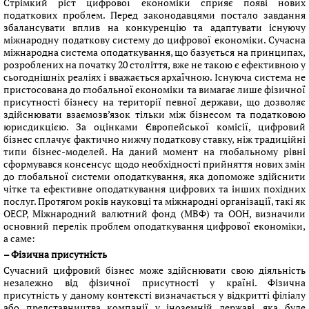
Стрімкий ріст цифрової економіки сприяє появі нових
податкових проблем. Перед законодавцями постало завдання
збалансувати вплив на конкуренцію та адаптувати існуючу
міжнародну податкову систему до цифрової економіки. Сучасна
міжнародна система оподаткування, що базується на принципах,
розроблених на початку 20 століття, вже не такою є ефективною у
сьогоднішніх реаліях і вважається архаїчною. Існуюча система не
пристосована до глобальної економіки та вимагає лише фізичної
присутності бізнесу на території певної держави, що дозволяє
здійснювати взаємозв’язок тільки між бізнесом та податковою
юрисдикцією. За оцінками Європейської комісії, цифровий
бізнес сплачує фактично нижчу податкову ставку, ніж традиційні
типи бізнес-моделей. На даний момент на глобальному рівні
сформувався консенсус щодо необхідності прийняття нових змін
до глобальної системи оподаткування, яка допоможе здійснити
чітке та ефективне оподаткування цифрових та інших похідних
послуг. Протягом років науковці та міжнародні організації, такі як
ОЕСР, Міжнародний валютний фонд (МВФ) та ООН, визначили
основний перелік проблем оподаткування цифрової економіки,
а саме:
– Фізична присутність
Сучасний цифровий бізнес може здійснювати свою діяльність
незалежно від фізичної присутності у країні. Фізична
присутність у даному контексті визначається у відкритті філіалу
або представництва компанії у іноземній державі, яка буде