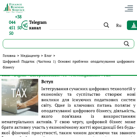
+38
044
Telegram
Ru
451 50
канал
50
Цифровий Податок (Частина 1) Основні проблеми
Головна
>
Медіацентр
>
Блог
>
оподаткування цифрового бізнесу
Цифровий Податок (Частина 1) Основні проблеми оподаткування цифрового
бізнесу
Опубліковано:
Орест Москва
|
18.11.2020
|
Блог
#Digital
#EuropeanUnion
#IT
#NewRegulation
#Tax
Теги:
Вступ
Інтегрування сучасних цифрових технологій у
економіку та суспільство створює нові
виклики для існуючих податкових систем
світу. Одне із ключових питань полягає у
оподаткуванні цифрового бізнесу, діяльність,
якого пов’язана із використанням
нематеріальних активів. У свою чергу, цифровий бізнес може
брати активну участь у економічному житті юрисдикції без будь-
якої фізичної присутності, таким чином досягаючи так званого