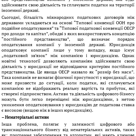
здійснювати свою діяльність та сплачувати податки на території
іноземної державі.
Сьогодні, більшість міжнародних податкових договорів між
державами укладаються на основі “Типової конвенції ООН про
подвійне оподаткування” та “Типової податкової конвенції ОЕСР
про доходи та капітал”, обидві з яких використовують концепцію
“постійного представництва”, що визначає порядок
оподаткування компанії у іноземній державі. Юрисдикція
оподатковує компанії лише у тому випадку, якщо існує
„податковий зв’язок” між компанією і юрисдикцією. Однак
новітні технології дозволяють компаніям здійснювати свою
діяльність у юрисдикції не відповідаючи критеріям постійного
представництва. Це явища ОЕСР назвало як “розмір без маси”.
Така компанія не вимагає фізичної присутності у юрисдикції, що
може призвести до ситуації, коли податки, які сплачуються
компанією не відображають реальну вартість та прибуток, які
створені підприємством. Активи та діяльність цифрового бізнесу
можуть бути легко переміщені між юрисдикціями, з метою
уникнення оподатковування у юрисдикціях де податкова ставка
є високою (вищою ніж в інших юрисдикціях).
– Нематеріальні активи
Інша проблема, полягає у залежності цифрового або
транснаціонального бізнесу від нематеріальних активів, таких
як: програмне забезпечення та алгоритми, які мають ключове