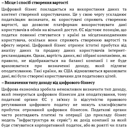
– Місце і спосіб створення вартості
Цифровий бізнес покладається на використання даних та
контент створений користувачами. Це у свою чергу ускладнює
податківцям визначати, як користувачі сприяють створенню
вартості, що дозволяє платформам використовувати дані
користувачів в обмін на вільний доступ. ЄС відстоює позицію, що
податки повинні стягуватися у країні за місцезнаходженням
користувача, оскільки вони сприяють створенню вартості та
ефекту мережі. Цифровий бізнес отримує істотні прибутки від
аналізу даних та продажу даних користувачів інтернет-
рекламодавцям. Однак, вартість даних, які зібрані компаніями, як
правило, не відображається на балансі компанії і не буде
враховуватися при визначенні доходу, який підлягає
оподаткуванню. Такі країни, як США відмовляються враховувати
дані, які були створені користувачами для податкових цілей.
– Визначення типу доходу від цифрового бізнесу
Цифрова економіка зробила неможливим визначити тип доходу,
який генерується цифровим бізнесом для оподаткування, тому
податкові органи ЄС у зв’язку із відсутністю правового
регулювання цифрового податку не можуть класифікувати
прибуток отриманий цифровим бізнесом. Податкові органи
часто розглядають платежі та операції (до прикладу бізнес
модель “інфраструктура як сервіс”) як дохід компанії за який
буде стягуватися корпоративний податок, або як роялті чи плата