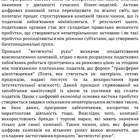
значення у діяльності сучасних бізнес-моделей. Активи
цифрових компаній легко переміщувати по всьому світу, що
полегшує процес структурування компаній таким чином, що їх
податкові зобов’язання мінімізуються. У результаті цього,
податковим органам стає все складніше правильно визначити
прибутки, що створюються нематеріальними активами і як такі
прибутки розподіляються між різними суб’єктами, що утворюють
багатонаціональні групи.
Принцип “витягнутої руки” визначає оподаткування
взаємозалежних компаній, згідно з яким розрахунок податкових
зобов’язань робиться ґрунтуючись на ринкових цінах за угодами
між пов’язаними платниками податків, що формує “трансферне
ціноутворення” (Плата, яка стягується за: матеріали, готову
продукцію, надані послуги та за використання прав
інтелектуальної власності). Даний принцип спрямований на
запобігання маніпуляцій із ціною та ухилення від сплати
податків. Однак у цифровій економіці основна частина прибутку
створюється завдяки унікальним нематеріальним активам таким,
як бази даних, програмне забезпечення, алгоритми та
маркетингова діяльність тощо. Внаслідок чого, компанії
використовують бренди і торгові марки, які мають значення
тільки для самої компанії. Таким чином, ціну, яку формує
цифрова компанія на вільному ринку важко визначити, що
ускладнює застосування принципу “витягнутої руки”.