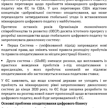
зірвало переговори щодо прийняття міжнародного цифрового
податку між ЄС та США. У цих переговорах США відстоює
концепцію «добровільної системи» оподаткування, що може
перешкодити затвердженню глобальної угоди із встановлення
міжнародного цифрового податку у майбутньому.
Протягом останніх років Організація економічного
співробітництва та розвитку (ОЕСР) досягла істотного прогресу у
розробці законодавства щодо глобального цифрового податку та
запропонувала двоколонну систему:
Перша Система – (уніфікований підхід) запроваджує нові
податкові права, що змінять чинні правила розподілу прибутків
та правила оподаткування за місцем реєстрації бізнесу;
Друга система – (GloBE) зменшує ризики, що випливають із
практики виведення прибутків з-під оподаткування у
юрисдикціях, у яких прибуток компаній не підлягає
оподаткуванню або застосовується низька податкова ставка;
У ЄС заявляють, що якщо ключові держави не узгодять і не
приймуть на міжнародному рівні запропоновану двоколонну
систему до кінця 2020 року, то ЄС буде змушена розробити та
передати на розгляд новий пакет пропозицій щодо встановлення
цифрового податку, який буде запроваджений у ЄС.
Основні проблеми оподаткування цифрового бізнесу