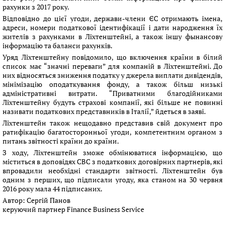
рахунки з 2017 року.
Відповідно до цієї угоди, держави-члени ЄС отримають імена,
адреси, номери податкової ідентифікації і дати народження їх
жителів з рахунками в Ліхтенштейні, а також іншу фынансову
інформацію та баланси рахунків.
Уряд Ліхтенштейну повідомило, що включення країни в білий
список має “значні переваги” для компаній в Ліхтенштейні. До
них відносяться зниження податку у джерела виплати дивідендів,
мінімізацію оподаткування фонду, а також більш низькі
адміністративні витрати. “Приватними благодійниками
Ліхтенштейну будуть страхові компанії, які більше не повинні
називати податкових представників в Італії,” йдеться в заяві.
Ліхтенштейн також нещодавно представив свій документ про
ратифікацію багатосторонньої угоди, компетентним органом з
питань звітності країни до країни.
З ходу, Ліхтенштейн зможе обмінюватися інформацією, що
міститься в доповідях CBC з податкових договірних партнерів, які
впровадили необхідні стандарти звітності. Ліхтенштейн був
одним з перших, що підписали угоду, яка станом на 30 червня
2016 року мала 44 підписаних.
Автор:
Сергій Панов
керуючий партнер Finance Business Service