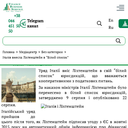
+38
En
044
Telegram
451 50
канал
Ru
50
Італія внесла Ліхтенштейн в “Білий список”
Головна
>
Медіацентр
>
Без категории
>
Італія внесла Ліхтенштейн в “Білий список”
Опубліковано:
Сергій Панов
|
30.08.2016
|
Без категории
#Італія
#Ліхтенштейн
Теги:
Уряд Італії вніс Ліхтенштейн в свій “білий
список” юрисдикцій, що вважаються
кооперативними з податкових питань.
За наказом міністрів Італії Ліхтенштейн було
перенесено в білий список юрисдикцій,
затверджено 9 серпня і опубліковано 22
серпня.
Італійський уряд
прийшов до
цього після того, як Ліхтенштейн підписав угоду з ЄС в жовтні
2015 року на автоматичний обмін інформацією про фінансові