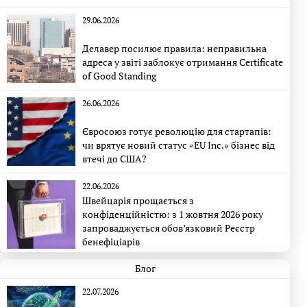
29.06.2026
Делавер посилює правила: неправильна
адреса у звіті заблокує отримання Certificate
of Good Standing
26.06.2026
Євросоюз готує революцію для стартапів:
чи врятує новий статус «EU Inc.» бізнес від
втечі до США?
22.06.2026
Швейцарія прощається з
конфіденційністю: з 1 жовтня 2026 року
запроваджується обов’язковий Реєстр
бенефіціарів
Блог
22.07.2026