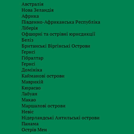
потрібно буде дуже уважно ставитися до свої
Австралія
Нова Зеландія
з ними здійснюються.
Африка
Об’єктом оподаткування под
Південно-Африканська Республіка
Ліберія
операції з виведення кап
Офшорні та острівні юрисдикції
відноситися:
Беліз
Британські Віргінські Острови
Гернсі
виплата дивідендів, неплатнику податку у 
Гібралтар
певними винятками);
Гернсі
виплата у грошовій формі та/або відмінній
Домініка
інших сум власнику корпоративних прав – непл
Кайманові острови
платника податку, закінчення діяльності інст
Маврикій
паперів, емітованих таким платником податк
Кюрасао
Лабуан
виплата у грошовій формі та/або відмінні
Макао
некорпоратизованим, казенним або комуналь
Маршалові острови
органу місцевого самоврядування у зв’язку і
Невіс
такого підприємства в порядку та строки, вст
Нідерландські Антильські острови
місцевого самоврядування;
Панама
виплата у грошовій формі та/або відмінній
Острів Мен