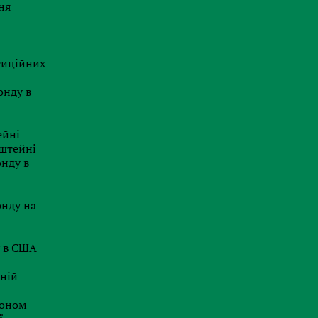
ня
Швейцарський вектор 2026: Як
перетворити податкову систему
на важіль розвитку бізнесу
тиційних
20.07.2026
онду в
Стратегія захисту бренду: як
зупинити масовий кіберсквотинг
із максимальним ROI
ейні
нштейні
29.06.2026
онду в
Делавер посилює правила:
неправильна адреса у звіті
заблокує отримання Certificate of
онду на
Good Standing
ь
26.06.2026
у в США
Євросоюз готує революцію для
аній
стартапів: чи врятує новий статус
«EU Inc.» бізнес від втечі до США?
доном