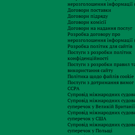
х контрагентів-нерезидентів та господарських операцій, що
нерозголошення інформації 
Договори поставки
Договори підряду
атком на виведений капітал, будут
Договори комісії
Договори на надання послуг
італу. До таких операцій будут
Розробка договору про
нерозголошення інформації 
Розробка політик для сайтів
Послуги з розробки політик
грошовій формі та/або відмінній від грошової формі (за
конфіденційності
Послуги з розробки правил т
 від грошової формі з повернення (виплати) внесків та/або
використання сайту
атнику податку, в тому числі у зв’язку з ліквідацією
Політика щодо файлів cookie
итуту спільного інвестування, зворотного викупу цінних
Послуги з дотримання вимог
у;
CCPA
Супровід міжнародних судови
й від грошової формі, яка здійснюється державним
Супровід міжнародних судов
ним підприємством на користь відповідно держави або
суперечок у Великій Британії
з спрямуванням (відрахуванням) частини чистого прибутку
Супровід міжнародних судов
ановлені Кабінетом Міністрів України або органами
суперечок у США
Супровід міжнародних судов
 від грошової формі з повернення внесків або суми, що
суперечок у Польщі