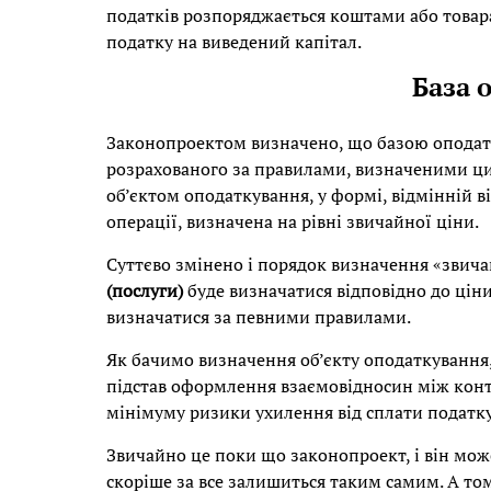
податків розпоряджається коштами або товара
податку на виведений капітал.
База 
Законопроектом визначено, що базою оподатк
розрахованого за правилами, визначеними цим
об’єктом оподаткування, у формі, відмінній в
операції, визначена на рівні звичайної ціни.
Суттєво змінено і порядок визначення «звича
(послуги)
буде визначатися відповідно до ціни
визначатися за певними правилами.
Як бачимо визначення об’єкту оподаткування,
підстав оформлення взаємовідносин між конт
мінімуму ризики ухилення від сплати податку
Звичайно це поки що законопроект, і він мож
скоріше за все залишиться таким самим. А то