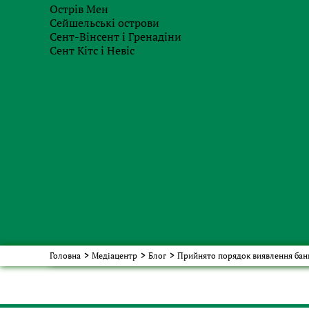
Острів Мен
Сейшельські острови
Сент-Вінсент і Гренадіни
Сент Кітс і Невіс
Отримати бриф
Головна
>
Медіацентр
>
Блог
>
Прийнято порядок виявлення бан