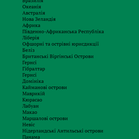
Бразилія
мають право запитувати необхідну інформацію в
Океанія
По кожній з проведених перевірок банківсь
Австралія
(висновок) про достатність або недостатності 
Нова Зеландія
загрозу вкладникам або кредиторам або ж пр
Африка
ризикової операції.
Південно-Африканська Республіка
Ліберія
Детальніше зі списком індикаторів ризикових
Офшорні та острівні юрисдикції
можуть бути запрошені банківськими установами
Беліз
додатках до Порядку на офіційному сайті Націон
Британські Віргінські Острови
Гернсі
Автор:
Юрій Красільніков
Гібралтар
керуючий партнер Finance Business Service
Гернсі
Домініка
Кайманові острови
Маврикій
Замовити послугу
Кюрасао
Лабуан
з нашими фахівцями
Макао
Маршалові острови
Невіс
Нідерландські Антильські острови
Панама