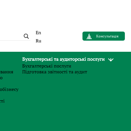
En
Консультація
Ru
Бухгалтерські та аудиторські послуги
Бухгалтерські послуги
АВТОР
ування
Підготовка звітності та аудит
Сергій Панов
го
Управляющий партнер
обізнесу
Finance Business Service
ті
Новини
ю
27.07.2026
и