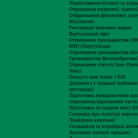
Ліцензування бізнесу за кор
алюті;
Отримання медичної ліцензі
й валюті на інвестиційні рахунки, що відкриваютьс
Отфримання фінансової ліце
повернення іноземної інвестиції та прибутків, доходів
BitLicenses
 інвестиційної діяльності в Україні та ін.
Реєстрація торгових марок
 повинна здійснюватися відповідна фінансова операція, 
Віртуальний офіс
Отримання громадянства (П
ВНП (Португалия)
ступні дії з боку банківської установи:
Отримання громадянства Кіп
Громадянство Великобритані
Отримання статусу Non-Domic
 суті фінансової операції змістом діяльності її учасників;
Dom)
ної доцільності (сенсу) фінансової операції;
Послуги пов\’язані з КІК
реальних фінансових можливостей проводити (ініціювати
Допомога у поданні майново
декларації
перації, їх діяльності та ділової репутації;
Підготовка повідомлення пр
ивів), до яких зокрема можуть бути віднесені: заробітн
отримання/відчуження частк
ізації продукції, надані послуги, виконані роботи, прода
Підготовка та подача звіту КІ
 скарб;
Супровід при покупці нерухо
учасників фінансової операції.
Ліквідація компанії
Складання та перевірка догов
евказаної інформації, банківські установи мають прав
Договори купівлі-продажу
а також мережу Інтернет. Крім того, банківські установ