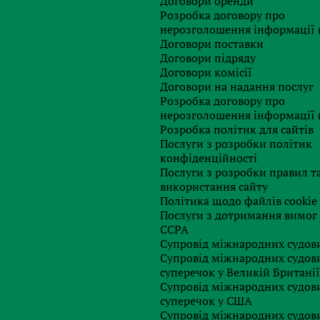
Договори оренди
 інших фінансових установах.
Розробка договору про
ких установ повинні винести обґрунтоване визначенн
нерозголошення інформації 
підозри, про те, що така операція може нести потенційн
Договори поставки
о присутність або відсутність ознак вчинення банкам
Договори підряду
Договори комісії
Договори на надання послуг
 фінансових операцій, а також списком документів, як
Розробка договору про
 на підставі виявлених індикаторів можна ознайомитися 
нерозголошення інформації 
ального Банку України.
Розробка політик для сайтів
Послуги з розробки політик
конфіденційності
Послуги з розробки правил т
використання сайту
Політика щодо файлів cookie
Послуги з дотримання вимог
Залишились питання?
CCPA
Супровід міжнародних судови
Супровід міжнародних судов
суперечок у Великій Британії
Супровід міжнародних судов
суперечок у США
Супровід міжнародних судов