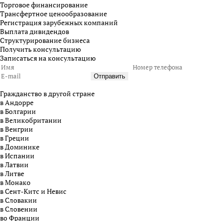
Торговое финансирование
Трансфертное ценообразование
Регистрация зарубежных компаний
Выплата дивидендов
Структурирование бизнеса
Получить консультацию
Записаться на консультацию
Гражданство в другой стране
в Андорре
в Болгарии
в Великобритании
в Венгрии
в Греции
в Доминике
в Испании
в Латвии
в Литве
в Монако
в Сент-Китс и Невиc
в Словакии
в Словении
во Франции