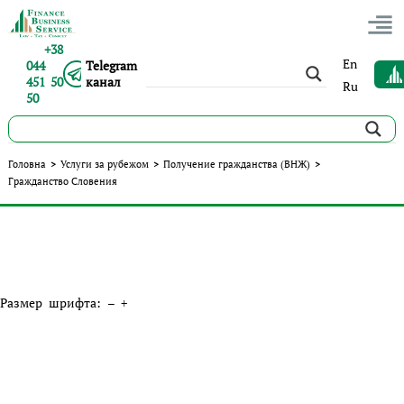
+38
En
044
Telegram
451 50
канал
Ru
50
Главная
Головна
>
Услуги за рубежом
>
Получение гражданства (ВНЖ)
>
Гражданство Словения
Размер шрифта: – +