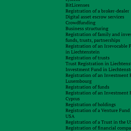
BitLicenses
Registration of a broker-dealer
Digital asset escrow services
Crowdfunding
Business structuring
Registration of family and inv
funds, trusts, partnerships
Registration of an Irrevocable
пу с многочисленными трансграничными операциями в
in Liechtenstein
 в Словении, Хорватии, Боснии и Герцеговине, Сербии и
Registration of trusts
Trust Registration in Liechtens
Investment Fund in Liechtenst
pe-Adria-Bank International AG, который в 1990-х годах
Registration of an Investment 
009 году Hypo Alpe-Adria-Bank был национализирован. В
Luxembourg
Registration of funds
rnational (80%) и Европейскому банку реконструкции и
Registration of an Investment 
Cyprus
Registration of holdings
ствии в Центральной и Юго-Восточной Европе, обслуживая
Registration of a Venture Fund 
предоставления «простых банковских услуг».
USA
Registration of a Trust in the 
етов:
Registration of financial comp