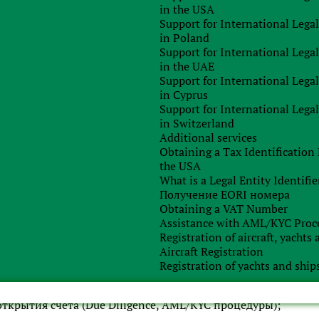
in the USA
Support for International Lega
in Poland
Support for International Lega
вание (например, диплом);
in the UAE
рждающие право владения другими компаниями и пр.;
Support for International Lega
in Cyprus
ия активами (финансовые инструменты, недвижимость);
Support for International Lega
оследние 6 месяцев;
in Switzerland
Additional services
 (на английском языке).
Obtaining a Tax Identificatio
the USA
сание деятельности компании (на английском языке) с
What is a Legal Entity Identifie
е движение по счету.
Получение EORI номера
Obtaining a VAT Number
другую информацию/документы по запросу банка.
Assistance with AML/KYC Proc
Registration of aircraft, yachts
Aircraft Registration
плекс необходимых услуг, в т. ч.:
Registration of yachts and ship
ткрытия счета (Due Diligence, AML/KYC процедуры);