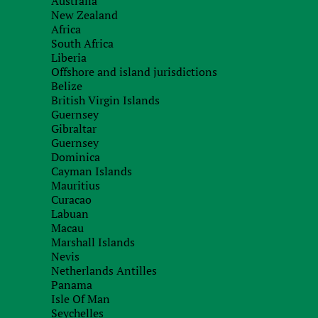
Australia
New Zealand
Документ, подтверждающий владельцев или 
Africa
South Africa
Declaration of Trust, Share certificate, Nomin
Liberia
Offshore and island jurisdictions
Просьба обратить внимание, что сертификаты
Belize
позднее, чем
3 месяца до даты подачи докуме
British Virgin Islands
Guernsey
Gibraltar
Если компания состоит из сложной структуры 
Guernsey
полный пакет юридических документов по каж
Dominica
Сертификат Incumbency и Good standing по 
Cayman Islands
6 месяцев до даты подачи документов на расс
Mauritius
Curacao
2. Идентификационные документы
Labuan
Macau
Marshall Islands
Паспорта – Уполномоченного лица / Директора
Nevis
Beneficial owner)
Netherlands Antilles
Подтверждение адреса (utility bill)
Panama
Isle Of Man
3. Документы, подтверждающие бенефициара
Seychelles