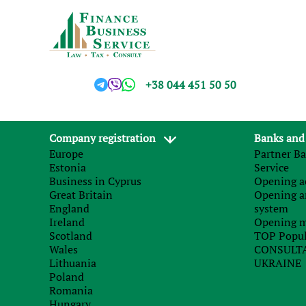
+38 044 451 50 50
Company registration
Banks and
Capital:
Form of gove
Europe
Partner Ba
Белград
Парламентская
Estonia
Service
Business in Cyprus
Opening ac
Great Britain
Opening a
England
system
Ireland
Opening m
Scotland
TOP Popul
Wales
CONSULTA
Lithuania
UKRAINE
Poland
Romania
Hungary