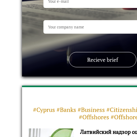
Recieve brief
#Cyprus #Banks #Business #Citizensh
#Offshores #Offshor
Латвийский надзор ош