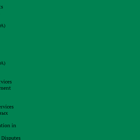
ts
s
Main services
DA)
Partner (affiliate) marketing
Opening bank accounts for mariners
DA)
Services for controlled foreign companies
The payment of dividends
rvices
pment
Transfer pricing
International arbitration
rvices
ных
Asset protection
ation in
Corporate law and M&A in Ukraine
l Disputes