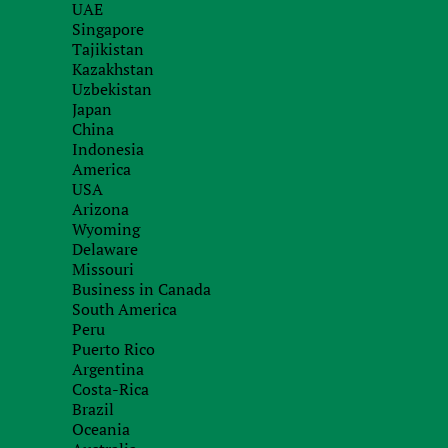
UAE
Singapore
1. Документы, подтверждающие регистрацию
Tajikistan
Kazakhstan
Certificate of registration, Certificate of incor
Uzbekistan
Устав (Memorandum and Articles of Associatio
Japan
China
Документ, подтверждающий адрес компании (
Indonesia
Документ, подтверждающий полномочия пре
America
director(s) of.., Appointment of director(s) of…
USA
authorised for representation or similar documen
Arizona
Wyoming
Register of Director(s) or similar document
Delaware
Register of Shareholder(s) or similar document
Missouri
Business in Canada
Tax certificate or similar document
South America
Peru
Proof and legal status and capacity:
Puerto Rico
Argentina
Certificate of Incumbency
Costa-Rica
Certificate of Good Standing
Brazil
Oceania
Extract from company’s register