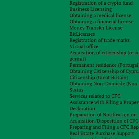
Registration of a crypto fund
Business Licensing
 юридического лица
Obtaining a medical license
Obtaining a financial license
poration, Article of Incorporation и т.п.
Money Transfer License
n or similar document)
BitLicenses
Registration of trade marks
Document confirming legal address or similar document)
Virtual office
дставителей юридического лица (Minutes of Meeting of
Acquisition of citizenship (res
, Power of Attorney or Document on appointment of person
permit)
t)
Permanent residence (Portugal
Obtaining Citizenship of Cypru
Citizenship (Great Britain)
Obtaining Non-Domicile (Non
Status
Services related to CFC
Assistance with Filing a Proper
Declaration
Preparation of Notification on
Acquisition/Disposition of CFC
Preparing and Filing a CFC Rep
Real Estate Purchase Support