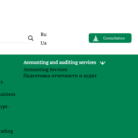
Ru
Consultation
Ua
Accounting and auditing services
Population:
Currency:
Accounting Services
7 186 862 млн
Сербский динар (RSD)
Подготовка отчетности и аудит
му
business
Visit bank page
rypt-
All countries
rading