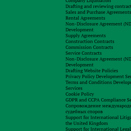
Company Liquidation
Drafting and reviewing contrac
акционеров юридического лица:
Sales and Purchase Agreement
Rental Agreements
ee Agreement и т.п.
Non-Disclosure Agreement (N
Development
 Incumbency и Good standing должны быть датированы не
Supply Agreements
нтов на рассмотрение в банк.
Construction Contracts
Commission Contracts
Service Contracts
владения (либо это партнерство), то предоставляется
Non-Disclosure Agreement (N
дой компании, которая находится в данной структуре.
Development
этим компаниям должны быть датированы не позднее, чем
Drafting Website Policies
мотрение в банк.
Privacy Policy Development Se
Terms and Conditions Develo
Services
Cookie Policy
GDPR and CCPA Compliance Se
 / Бенефициара (Attorney / Representative / Director /
Сопровождение международ
судебных споров
Support for International Litig
the United Kingdom
 компании, а также документы и информация о
Support for International Lega