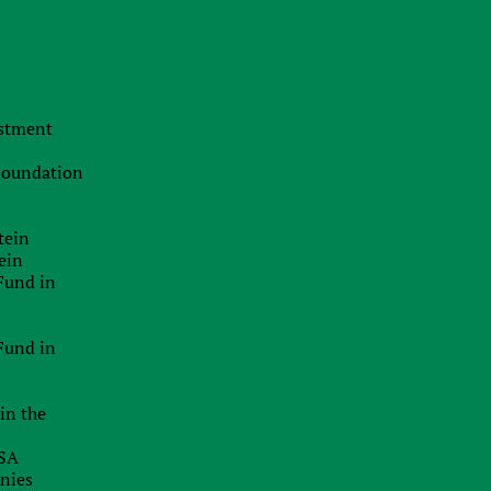
Croatia
Czech
estment
Hong-Kong
 Foundation
Latvia
tein
Estonia
ein
Fund in
Scotland
Fund in
Ukraine
in the
Singapore
USA
UAE
anies