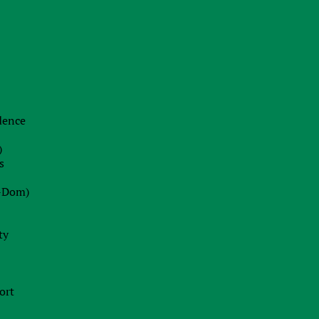
Netherlands
Labuan
Poland
idence
Business in Cyprus
)
s
Malta
-Dom)
Ireland
ty
Austria
Great Britain
ort
All countries