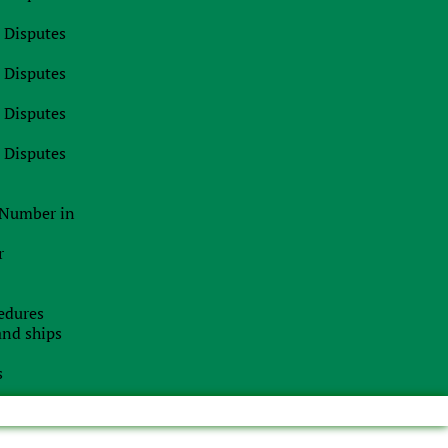
Opening account at a foreign bank
l Disputes
Attracting Financing
l Disputes
Registration of Foreign Companies
l Disputes
Opening merchant accounts
l Disputes
Business structuring
n Number in
r
edures
 and ships
s