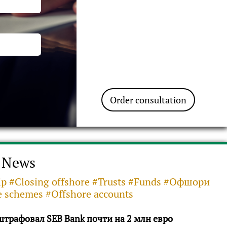
Order consultation
News
ip #Closing offshore #Trusts #Funds #Офшори
e schemes #Offshore accounts
трафовал SEB Bank почти на 2 млн евро