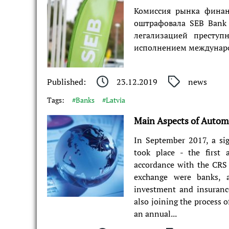
Комиссия рынка финан
оштрафовала SEB Bank 
легализацией преступ
исполнением международ
Published:
23.12.2019
news
Tags:
#Banks
#Latvia
Main Aspects of Automa
In September 2017, a sig
took place - the first
accordance with the CRS
exchange were banks, a
investment and insurance
also joining the process 
an annual...