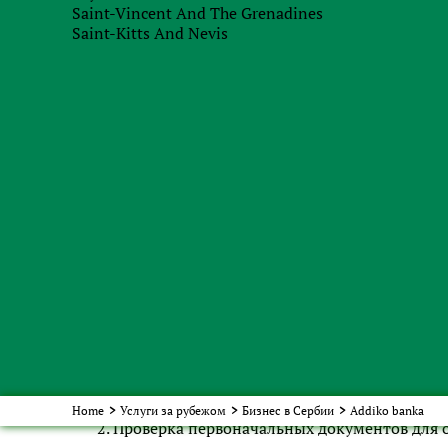
деятельности компании
Saint-Vincent And The Grenadines
Saint-Kitts And Nevis
CV (резюме) бенефициара;
Копии документов, подтверждающие образо
Налоговая декларация, документы, подтве
Документы, подтверждающие право владен
Выписка с банковского счета компании за п
Последняя финансовая отчетность компании
Дополнительно необходимо предоставить опи
указанием партнёров, их сайтов и планируемо
Также возможно понадобится предоставить 
Наши специалисты предоставят Вам полный ком
Подбор банка для открытия счета;
Home
>
Услуги за рубежом
>
Бизнес в Сербии
>
Addiko banka
Проверка первоначальных документов для о