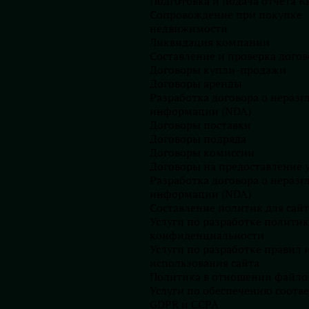
Подготовка и подача отчета К
Сопровождение при покупке
Ирландия экстренно внедряет
недвижимости
систему контроля искусственного
Ликвидация компании
интеллекта
Составление и проверка догов
13.07.2026
Договоры купли-продажи
Автор:
Ліна Юрченко
Договоры аренды
Разработка договора о нераз
Почему секретарь компании на
информации (NDA)
Кипре — это не просто
Договоры поставки
формальность: разбор от нашей
Договоры подряда
компании
Договоры комиссии
08.07.2026
Договоры на предоставление у
Автор:
Ліна Юрченко
Разработка договора о нераз
информации (NDA)
ПЕРЕЙТИ В БЛОГ
Составление политик для сайт
Услуги по разработке полити
конфиденциальности
Услуги по разработке правил 
использования сайта
Политика в отношении файлов
Услуги по обеспечению соотве
GDPR и CCPA