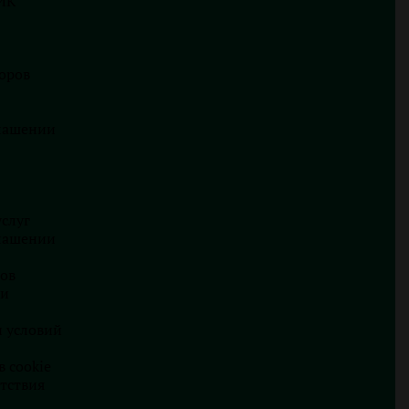
ИК
Контролированные иностранные
компании
оров
23.02.2023
Автор:
Валерия Случинская
глашении
Семинар: Налоговое
резидентство
15.01.2023
Автор:
Валерия Случинская
слуг
глашении
ВСЕ СЕМИНАРЫ
ов
ки
и условий
 cookie
тствия