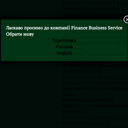
Регистрация венчурного фонд
Регистрация траста в США
Регистрация финансовых ком
Регистрация криптофонда
Лицензирование бизнеса за г
Ласкаво просимо до компанії Finance Business Service
Получение медицинской лиц
Обрати мову
Получение финансовой лицен
Українська
Лицензия на денежные перев
Русский
BitLicenses
English
Регистрация торговых марок
Виртуальный офис
Получение гражданства (ВНЖ)
ВНЖ (Португалия)
Получение гражданства Кипра
Гражданство (Великобритания
Получение статуса Non-Domici
Блог
Dom)
Услуги связанные с КИК
Доткомы 2.0 или глобальный
Помощь в подаче имуществен
ралли: Разбор финансового бума
на Уолл-стрит
декларации
Подготовка уведомления о по
22.07.2026
отчуждении доли КИК
Автор:
Ліна Юрченко