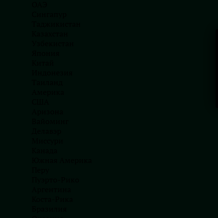
ОАЭ
Сингапур
Таджикистан
Казахстан
Узбекистан
Япония
Китай
Индонезия
Таиланд
Америка
США
Аризона
Вайоминг
Делавэр
Миссури
Канада
Новости
Южная Америка
Перу
Швейцарский стандарт 2026:
Пуэрто-Рико
Стратегическое налоговое
Аргентина
планирование в центре Европы
Коста-Рика
27.07.2026
Бразилия
Автор:
Ліна Юрченко