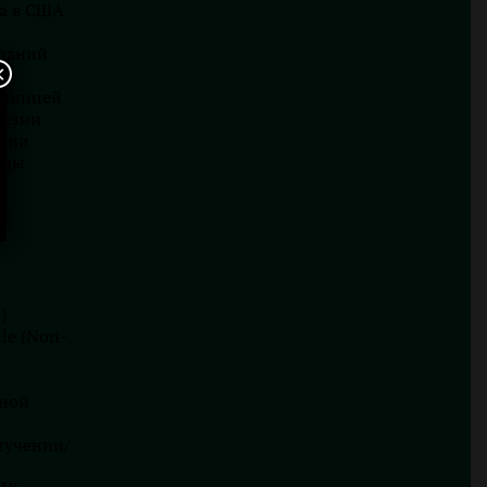
а в США
паний
×
раницей
ензии
зии
оды
)
le (Non-
Семинары
Релокация бизнеса и персонала в
ной
Чешскую Республику
26.02.2023
лучении/
Автор:
Анна Більдій