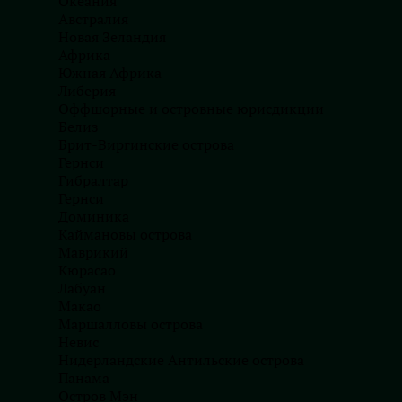
Океания
Австралия
Стратегия защиты бренда: как
Новая Зеландия
нейтрализовать массовый
Африка
киберсквоттинг с максимальной
Южная Африка
выгодой
Либерия
20.07.2026
Оффшорные и островные юрисдикции
Автор:
Ліна Юрченко
Белиз
Брит-Виргинские острова
Делавэр ужесточает правила:
Гернси
неверный адрес в отчете
Гибралтар
заблокирует получение Certificate
Гернси
of Good Standing
Доминика
29.06.2026
Каймановы острова
Автор:
Ліна Юрченко
Маврикий
Кюрасао
Лабуан
Макао
Маршалловы острова
Невис
Нидерландские Антильские острова
Панама
Остров Мэн