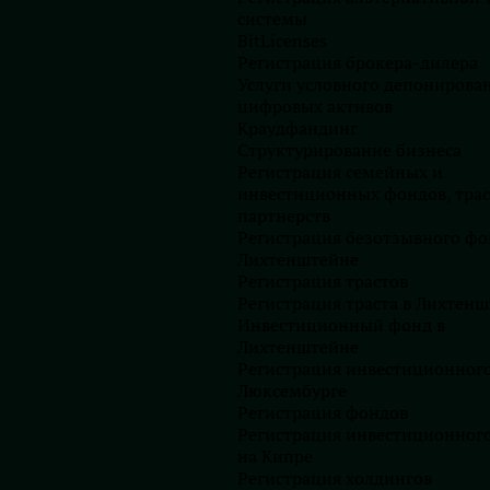
системы
BitLicenses
Регистрация брокера-дилера
Услуги условного депонирова
цифровых активов
Краудфандинг
Структурирование бизнеса
Регистрация семейных и
инвестиционных фондов, трас
1500
+
1500
+
партнерств
Регистрация безотзывного фо
Лихтенштейне
Компаний открыто
Открыто иностранных счет
Регистрация трастов
Регистрация траста в Лихтен
Инвестиционный фонд в
Лихтенштейне
Регистрация инвестиционного
Люксембурге
Регистрация фондов
Регистрация инвестиционног
на Кипре
Регистрация холдингов