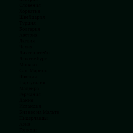
Словения
Хорватия
Швейцария
Турция
Болгария
Австрия
Латвия
Чехия
Лихтенштейн
15
Люксембург
Монако
Сан-Марино
Отраслей деятельности
Швеция
Португалия
Мадейра
Германия
Дания
Исландия
Бизнес на Мальте
Нидерланды
Азия
Гонконг