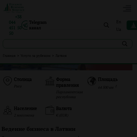
+38
En
044
Telegram
451 50
канал
Ua
50
Главная
>
Услуги за рубежом
>
Латвия
Столица
Форма
Площадь
правления
Рига
2
64 500 км
Парламентская
республика
Население
Валюта
2 миллиона
€ (EUR)
Ведение бизнеса в Латвии