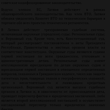
советское кодифицированное законодательство.
Будучи членом ЕС, Латвия действует в рамках
общеевропейского законодательства. Как член ВТО, Латвия
обязана уведомлять Комитет ВТО по техническим барьерам в
торговле обо всех проектах технических регламентов.
В Латвии действует трехуровневая судебная система,
включающая окружные (городские) суды; Региональные суды;
и Верховный суд. Кроме того, есть Конституционный суд,
который рассматривает постановления и акты Президента
Республики, Правительства и местных органов власти на
соответствие конституции. Окружные суды являются судами
первой инстанции по всем гражданским, уголовным и
административным делам. Региональные суды имеют
апелляционную юрисдикцию по делам окружных судов и
юрисдикцию первой инстанции в отношении определенных
вопросов, указанных в Гражданском кодексе, таких как защита
патентных прав, товарных знаков и географических указаний;
дела о несостоятельности и ликвидации кредитных
организаций. Верховный суд является высшим судебным
органом в Латвии и, в зависимости от происхождения дела,
проводит пересмотр фактов и юридических заключений, либо
является второй апелляционной инстанцией и осуществляет
кассационный пересмотр только юридически значимых
фактов.