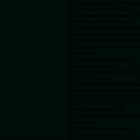
Регистрация венчурного фонд
участника от недобросовестного поведения другого
Регистрация траста в США
и в уставе могут быть внесены, изменены или исключены
Регистрация финансовых ком
 собрания. Это является еще одним из видов защиты
Регистрация криптофонда
х доли.
Лицензирование бизнеса за г
Получение медицинской лиц
ирование уставного капитала, могут быть деньги, ценные
Получение финансовой лицен
овлено законом. Если участники (некоторые участники)
Лицензия на денежные перев
, то он в любом случае должен иметь денежную оценку,
BitLicenses
бщего собрания участников, в которых приняли участие
Регистрация торговых марок
Виртуальный офис
Получение гражданства (ВНЖ)
 должен быть сформирован в течение года с момента
ВНЖ (Португалия)
кона предусматривает, что вклад должен быть внесен в
Получение гражданства Кипра
ой регистрации общества, если иное не предусмотрено
Гражданство (Великобритания
Получение статуса Non-Domici
Dom)
 уставном капитале
Услуги связанные с КИК
Помощь в подаче имуществен
ставе срок внесения вкладов, законодатель имел в виду,
декларации
ев, но такое текстуальное изложение нормы, которое она
Подготовка уведомления о по
ь в уставе срок как меньший, так и больший, чем шесть
отчуждении доли КИК
ока внесения вклада в уставный капитала должно быть