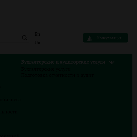
En
Консультация
Ua
Бухгалтерские и аудиторские услуги
Бухгалтерские услуги
АВТОР
Подготовка отчетности и аудит
Ролан Бондарец
у
Юрист по налоговым спорам
Finance Business Service
тобизнеса
льности
Блог
22.07.2026
торговой