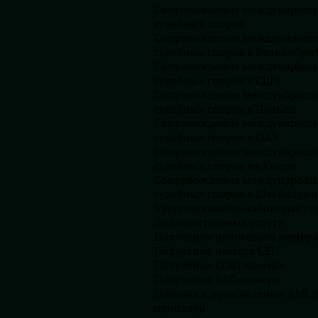
Сопровождение международн
судебных споров
 обратить внимание на существенные изменения, которые
Сопровождение международн
ости обществ с ограниченной ответственностью, в том
судебных споров в Великобри
 капиталу, и после вступления в силу указанного выше
Сопровождение международн
ветствие с ним.
судебных споров в США
Сопровождение международн
судебных споров в Польше
Сопровождение международн
Остались вопросы?
судебных споров в ОАЭ
Сопровождение международн
судебных споров на Кипре
Сопровождение международн
судебных споров в Швейцарии
Урегулирование налоговых сп
Дополнительные услуги
Получение налогового номер
Получение номера LEI
Получение EORI номера
Получение VAT-номера
Запишитесь на
Помощь в прохождении AML/
профессиональную
процедур
консультацию