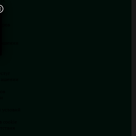
ИК
×
оров
глашении
слуг
глашении
ов
ки
и условий
 cookie
тствия