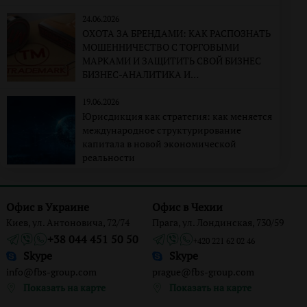
24.06.2026
ОХОТА ЗА БРЕНДАМИ: КАК РАСПОЗНАТЬ
МОШЕННИЧЕСТВО С ТОРГОВЫМИ
МАРКАМИ И ЗАЩИТИТЬ СВОЙ БИЗНЕС
БИЗНЕС-АНАЛИТИКА И
КОРПОРАТИВНО-ПРАВОВАЯ
ЭКСПЕРТИЗА
19.06.2026
Юрисдикция как стратегия: как меняется
международное структурирование
капитала в новой экономической
реальности
Офис в Украине
Офис в Чехии
Киев, ул. Антоновича, 72/74
Прага, ул. Лондинская, 730/59
+38 044 451 50 50
+420 221 62 02 46
Skype
Skype
info@fbs-group.com
prague@fbs-group.com
Показать на карте
Показать на карте