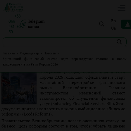
+38
En
044
Telegram
451 50
канал
Ua
50
Британский финансовый сектор ждет перезагрузка:
Главная
>
Медиацентр
>
Новости
>
главное о новом законопроекте из Речи Короля 2026
Британский финансовый сектор ждет перезагрузка: главное о новом
законопроекте из Речи Короля 2026
Опубликовано:
Ліна Юрченко
|
22.05.2026
|
Новости
Программа реформ, объявленная в Речи
Короля 2026 года, дает официальный старт
масштабной перестройке финансового
рынка Великобритании. Главным
инструментом изменений станет
законопроект об улучшении финансовых
услуг (Enhancing Financial Services Bill). Этот
документ призван воплотить в жизнь амбициозные «Лидские
реформы» (Leeds Reforms).
Правительство Великобритании делает очевидную ставку на
бизнес: цель реформы состоит в том, чтобы убрать лишнюю