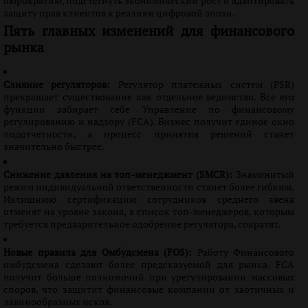
бюрократию, подстегнуть экономический рост и адаптировать
защиту прав клиентов к реалиям цифровой эпохи.
Пять главных изменений для финансового
рынка
Слияние регуляторов:
Регулятор платежных систем (PSR)
прекращает существование как отдельное ведомство. Все его
функции забирает себе Управление по финансовому
регулированию и надзору (FCA). Бизнес получит единое окно
подотчетности, а процесс принятия решений станет
значительно быстрее.
Снижение давления на топ-менеджмент (SMCR):
Знаменитый
режим индивидуальной ответственности станет более гибким.
Излишнюю сертификацию сотрудников среднего звена
отменят на уровне закона, а список топ-менеджеров, которым
требуется предварительное одобрение регулятора, сократят.
Новые правила для Омбудсмена (FOS):
Работу Финансового
омбудсмена сделают более предсказуемой для рынка. FCA
получит больше полномочий при урегулировании массовых
споров, что защитит финансовые компании от хаотичных и
лавинообразных исков.