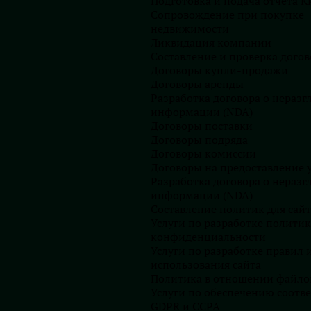
Подготовка и подача отчета К
Сопровождение при покупке
недвижимости
Запишитесь на
Ликвидация компании
профессиональную
Составление и проверка догов
консультацию
Договоры купли-продажи
Договоры аренды
Разработка договора о нераз
информации (NDA)
Договоры поставки
Договоры подряда
Договоры комиссии
Договоры на предоставление у
Разработка договора о нераз
информации (NDA)
Составление политик для сайт
Получить консультацию
Услуги по разработке полити
конфиденциальности
Услуги по разработке правил 
использования сайта
Политика в отношении файлов
Услуги по обеспечению соотве
GDPR и CCPA