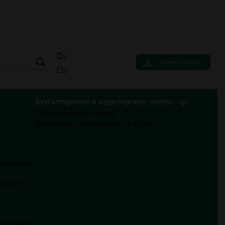
En
Консультация
Ua
Бухгалтерские и аудиторские услуги
Бухгалтерские услуги
АВТОР
Подготовка отчетности и аудит
Вячеслав Иваненко
у
Finance Business Service
тобизнеса
льности
Блог
22.07.2026
торговой