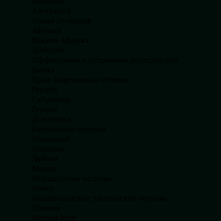
Океания
Австралия
Новая Зеландия
Африка
Южная Африка
Либерия
Оффшорные и островные юрисдикции
Белиз
Брит-Виргинские острова
Гернси
Гибралтар
Гернси
Доминика
Каймановы острова
Маврикий
Получить бриф
Кюрасао
Лабуан
Макао
Маршалловы острова
Невис
Нидерландские Антильские острова
Панама
Остров Мэн