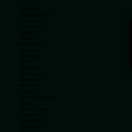
ОАЭ
К ним присоединятся представители торговых 
Сингапур
Associates, Ассоциации финансовых рынков 
Таджикистан
Казахстан
Говард Уимпори, директор по трансформаци
Узбекистан
видеть, что FCA продолжает продвигать инно
Япония
Китай
инициативы на передний план для поддержк
Индонезия
Поскольку Tech Nation закрывается, настало в
Таиланд
сектор и бизнес вперед, когда дело переходи
Америка
внедрению».
США
Аризона
Вайоминг
Делавэр
Заказать услугу
Миссури
Канада
Южная Америка
c нашими специалистами
Перу
Пуэрто-Рико
Аргентина
Коста-Рика
Бразилия