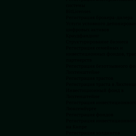
ключает искусственный интеллект и другие новейшие
системы
BitLicenses
онкуренцию, цифровые рынки, финансовую доступность
Регистрация брокера-дилера
ь. Это поможет поддержать текущие планы и инициативы
Услуги условного депонирова
 и сформировать его инновационный путь для лучшего
цифровых активов
Краудфандинг
Структурирование бизнеса
ледующих ротационных членов на срок не менее одного
Регистрация семейных и
инвестиционных фондов, трас
партнерств
р Центра передового опыта Жана Моне по цифровому
Регистрация безотзывного фо
Лихтенштейне
Регистрация трастов
данных – Innovate UK
Регистрация траста в Лихтен
вого регулирования Ashurst LLP
Инвестиционный фонд в
Лихтенштейне
ивых финансовых технологий Солфордского университета
Регистрация инвестиционного
 и руководитель Европейской ассоциации финансовых
Люксембурге
Регистрация фондов
Регистрация инвестиционног
ник, Money – Which?
на Кипре
развития финансовых технологий Ernst & Young LLP
Регистрация холдингов