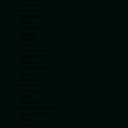
Опыт группы в
Словения
Хорватия
технологии, к
Швейцария
и устойчивост
Турция
FCA на 2023 г.
Болгария
обслуживания компаний и потребителей.
Австрия
Латвия
Консультативная группа будет состоять из с
Чехия
года:
Лихтенштейн
Люксембург
Пинар Акман, профессор права и директо
Монако
управлению – Университет Лидса
Сан-Марино
Швеция
Эсра Касапоглу, директор ИИ и экономики 
Португалия
Этай Кац, старший партнер отдела финансо
Мадейра
Германия
Массимо Прециузо, преподаватель устойч
Дания
Гела Боскович, основатель FemTechGlobal
Исландия
данных и технологий (FDATA)
Бизнес на Мальте
Нидерланды
Аластер Рид, главный политический совет
Азия
Том Булл, партнер и руководитель отдела 
Гонконг