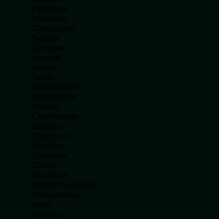
Corp. В первом
Словения
хайлайтнем ос
Хорватия
Швейцария
C-Corp
Турция
Болгария
C-Corp является полноценным юридическим л
Австрия
доход и платит налог на прибыль. C-Corp обла
Латвия
Чехия
учредителей при распределении прибыли.
Лихтенштейн
Федеральный налог на прибыль компании сос
Люксембург
Монако
штата, в котором ведет деятельность компани
Сан-Марино
налога на полученные от компании дивиденды
Швеция
длительности владения акциями.
Португалия
Мадейра
Одним из главных преимуществ корпорации яв
Германия
несущих личной ответственности за обязател
Дания
акционеров, поэтому она отлично подходит д
Исландия
Бизнес на Мальте
Кроме того, ежегодное содержание корпораци
Нидерланды
хватает гибкости, свойственной другим струк
Азия
Гонконг
S-Corp