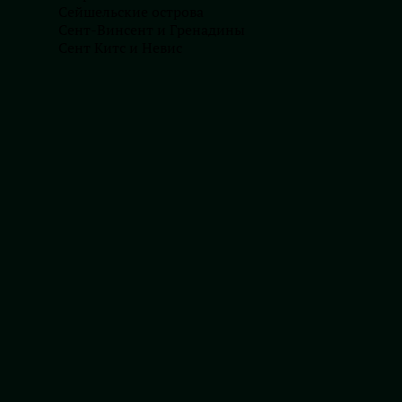
c нашими специалистами
Сейшельские острова
Сент-Винсент и Гренадины
Сент Китс и Невис
Получить бриф