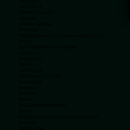
Океания
бизнес, не имеющий целью привлечение инвес
Австралия
Новая Зеландия
Каждая корпоративная структура имеет свои 
Африка
при выборе структуры для вашей компании. C
Южная Африка
ответственности за обязательства компании 
Либерия
налоговой нагрузки при выплате дивидендов 
Оффшорные и островные юрисдикции
налогообложения на уровне компании и уровн
Белиз
Брит-Виргинские острова
организации менеджмента, но при налогообл
Гернси
всего дохода компании. S-Corp позволяет из
Гибралтар
налогообложения, но эта структура доступна
Гернси
Доминика
При выборе корпоративной структуры для ва
Каймановы острова
аспекты и налоговые просчеты, но и ваши це
Маврикий
Также обращайтесь к нашей команде Finance 
Кюрасао
Лабуан
выборе корпоративной структуры и налогово
Макао
Маршалловы острова
Невис
Нидерландские Антильские острова
Заказать услугу
Панама
Остров Мэн