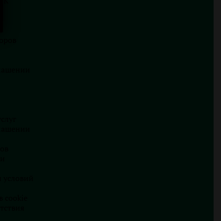
ИК
оров
глашении
слуг
глашении
ов
ки
и условий
 cookie
тствия