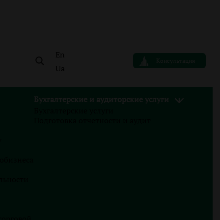
En
Консультация
Ua
Бухгалтерские и аудиторские услуги
Бухгалтерские услуги
АВТОР
Подготовка отчетности и аудит
Валерия Случинская
у
Finance Business Service
тобизнеса
льности
Блог
22.07.2026
торговой