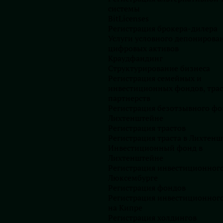
 блоге нашей серии мы проведем параллели и
системы
новные различия между этими структурами.
BitLicenses
Регистрация брокера-дилера
Услуги условного депонирова
цифровых активов
ицом, может владеть собственными активами, получать
Краудфандинг
гается налогом на уровне компании, а затем – на уровне
Структурирование бизнеса
Регистрация семейных и
инвестиционных фондов, трас
тавляет 21%, к которому необходимо добавить налог
партнерств
Регистрация безотзывного фо
я (0%–9%), и налог с продаж. Ставка персонального
Лихтенштейне
 зависит от резидентности, дохода собственника и
Регистрация трастов
Регистрация траста в Лихтен
Инвестиционный фонд в
ляется ограниченная ответственность учредителей, не
Лихтенштейне
ьства компании, а также неограниченное количество
Регистрация инвестиционного
ля деятельности, требующей привлечения инвесторов.
Люксембурге
Регистрация фондов
и достаточно затратно, а организации менеджмента не
Регистрация инвестиционног
турам.
на Кипре
Регистрация холдингов