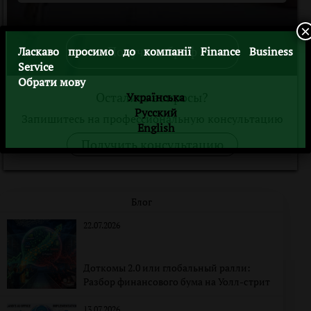
×
Получить бриф
Ласкаво просимо до компанії Finance Business
Service
Обрати мову
Остались вопросы?
Українська
Русский
Запишитесь на профессиональную консультацию
English
Получить консультацию
Блог
22.07.2026
Доткомы 2.0 или глобальный ралли:
Разбор финансового бума на Уолл-стрит
13.07.2026