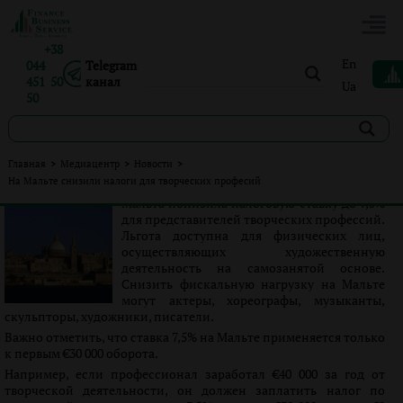
+38
En
044
Telegram
451 50
канал
Ua
50
На Мальте снизили налоги для творческих професий
Главная
>
Медиацентр
>
Новости
>
На Мальте снизили налоги для творческих професий
Опубликовано:
Іванна Петренко
|
23.10.2023
|
Новости
Мальта понизила налоговую ставку до 7,5%
для представителей творческих профессий.
Льгота доступна для физических лиц,
осуществляющих художественную
деятельность на самозанятой основе.
Снизить фискальную нагрузку на Мальте
могут актеры, хореографы, музыканты,
скульпторы, художники, писатели.
Важно отметить, что ставка 7,5% на Мальте применяется только
к первым €30 000 оборота.
Например, если профессионал заработал €40 000 за год от
творческой деятельности, он должен заплатить налог по