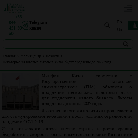
+38
En
044
Telegram
451 50
канал
Ua
50
Некоторые налоговые льготы в Китае будут продлены
Главная
>
Медиацентр
>
Новости
>
до 2027 года
Некоторые налоговые льготы в Китае будут продлены до 2027 года
Опубликовано:
Іванна Петренко
|
15.08.2023
|
Новости
Минфин Китая совместно с
Государственной налоговой
администрацией (ГНА) объявили о
продлении нескольких налоговых льгот
для поддержки малого бизнеса. Льготы
продлены до конца 2027 года.
Льготная налоговая политика продлевается
для стимулирования экономики после жестких ограничений
пандемии COVID-19.
Из-за невысокого спроса внутри страны и роста уровня
безработицы скорость восстановления экономики Китая ниже