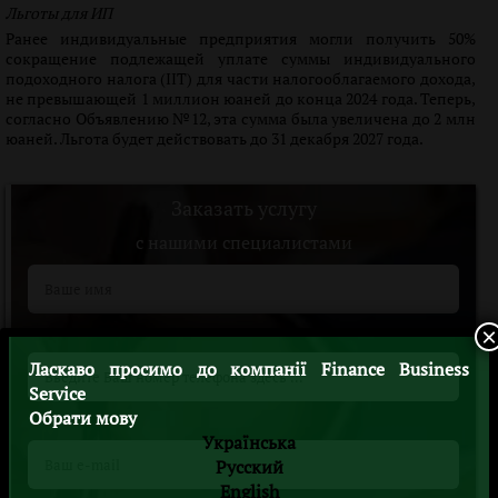
Льготы для ИП
Ранее индивидуальные предприятия могли получить 50%
сокращение подлежащей уплате суммы индивидуального
подоходного налога (IIT) для части налогооблагаемого дохода,
не превышающей 1 миллион юаней до конца 2024 года. Теперь,
согласно Объявлению №12, эта сумма была увеличена до 2 млн
юаней. Льгота будет действовать до 31 декабря 2027 года.
Заказать услугу
c нашими специалистами
×
Ласкаво просимо до компанії Finance Business
Service
Обрати мову
Українська
Русский
English