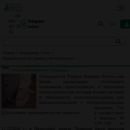
+38
044
Telegram
Ua
451 50
канал
50
Возражения на акт проверки, что изменилось?
Главная
>
Медиацентр
>
Блог
>
Возражения на акт проверки, что изменилось?
Опубликовано:
Ролан Бондарец
|
07.06.2017
|
Блог
#Законодательство
#Налоговые споры
Теги:
#Налогообложение
#Украина
Специалисты Finance Business Service, как
всегда продолжают отслеживать
изменения, происходящие в налоговом
законодательстве, которые влияют на права
и обязанности налогоплательщика при
взаимоотношениях с контролирующими
органами. Так
в соответствии
с Законом №
1797-VIII от
21.12.2016 г., в Налоговый кодекс Украины были внесены