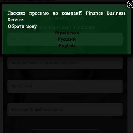
×
Ласкаво просимо до компанії Finance Business
Заказать услугу
Service
Обрати мову
c нашими специалистами
Українська
Русский
English