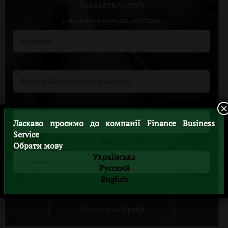
Заказать услугу
c нашими специалистами
×
Ласкаво просимо до компанії Finance Business
Service
Обрати мову
Українська
Русский
English
Получить бриф