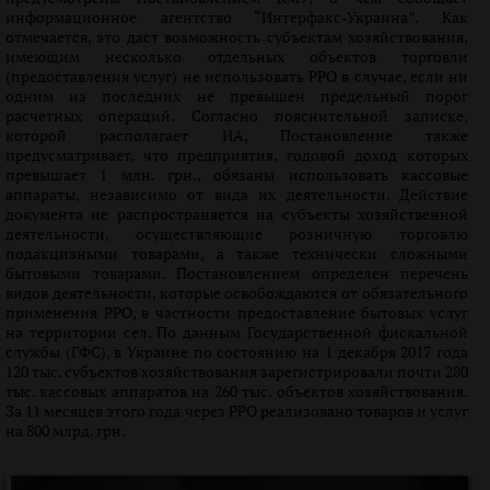
информационное агентство “Интерфакс-Украина”. Как
отмечается, это даст возможность субъектам хозяйствования,
имеющим несколько отдельных объектов торговли
(предоставления услуг) не использовать РРО в случае, если ни
одним из последних не превышен предельный порог
расчетных операций. Согласно пояснительной записке,
которой располагает ИА, Постановление также
предусматривает, что предприятия, годовой доход которых
превышает 1 млн. грн., обязаны использовать кассовые
аппараты, независимо от вида их деятельности. Действие
документа не распространяется на субъекты хозяйственной
деятельности, осуществляющие розничную торговлю
подакцизными товарами, а также технически сложными
бытовыми товарами. Постановлением определен перечень
видов деятельности, которые освобождаются от обязательного
применения РРО, в частности предоставление бытовых услуг
на территории сел. По данным Государственной фискальной
службы (ГФС), в Украине по состоянию на 1 декабря 2017 года
120 тыс. субъектов хозяйствования зарегистрировали почти 280
тыс. кассовых аппаратов на 260 тыс. объектов хозяйствования.
За 11 месяцев этого года через РРО реализовано товаров и услуг
на 800 млрд. грн.