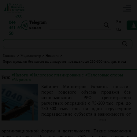
+38
En
044
Telegram
451 50
канал
Ua
50
Порог продажи без кассовых аппаратов повышено до
Главная
>
Медиацентр
>
Новости
>
250-500 тыс. грн. в год
Порог продажи без кассовых аппаратов повышено до 250-500 тыс. грн. в год
Опубликовано:
Ролан Бондарец
|
20.12.2017
|
Новости
#Налоги
#Налоговое планирование
#Налоговые споры
Теги:
#Украина
Кабинет Министров Украины повысил
порог годового объема продажи без
использования РРО (регистратора
расчетных операций) с 75-200 тыс. грн. до
250-500 тыс. грн. на одно структурное
подразделение субъекта в зависимости от
его
организационной формы и деятельности. Такие изменения
предусмотрены Постановлением КМУ, о чем сообщает