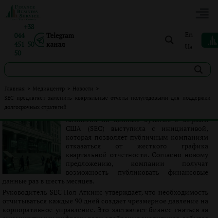
+38
En
044
Telegram
451 50
канал
Ua
50
SEC предлагает заменить квартальные отчеты
Главная
>
Медиацентр
>
Новости
>
полугодовыми для поддержки долгосрочных стратегий
SEC предлагает заменить квартальные отчеты полугодовыми для поддержки
долгосрочных стратегий
Опубликовано:
Ліна Юрченко
|
15.05.2026
|
Новости
Комиссия по ценным бумагам и биржам
США (SEC) выступила с инициативой,
которая позволяет публичным компаниям
отказаться от жесткого графика
квартальной отчетности. Согласно новому
предложению, компании получат
возможность публиковать финансовые
данные раз в шесть месяцев.
Руководитель SEC Пол Аткинс утверждает, что необходимость
отчитываться каждые 90 дней создает чрезмерное давление на
корпоративное управление. Это заставляет бизнес гнаться за