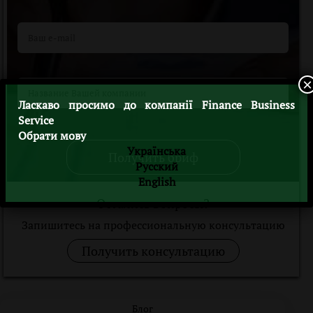
×
Ласкаво просимо до компанії Finance Business
Service
Обрати мову
Українська
Получить бриф
Русский
English
Остались вопросы?
Запишитесь на профессиональную консультацию
Получить консультацию
Блог