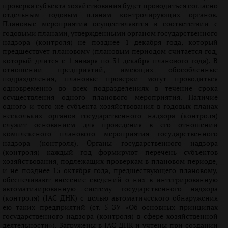
проверка субъекта хозяйствования будет проводиться согласно
отдельным годовым планам контролирующих органов.
Плановые мероприятия осуществляются в соответствии с
годовыми планами, утвержденными органом государственного
надзора (контроля) не позднее 1 декабря года, который
предшествует плановому (плановым периодом считается год,
который длится с 1 января по 31 декабря планового года). В
отношении предприятий, имеющих обособленные
подразделения, плановые проверки могут проводиться
одновременно во всех подразделениях в течение срока
осуществления одного планового мероприятия. Наличие
одного и того же субъекта хозяйствования в годовых планах
нескольких органов государственного надзора (контроля)
служит основанием для проведения в его отношении
комплексного планового мероприятия государственного
надзора (контроля). Органы государственного надзора
(контроля) каждый год формируют перечень субъектов
хозяйствования, подлежащих проверкам в плановом периоде,
и не позднее 15 октября года, предшествующего плановому,
обеспечивают внесение сведений о них в интегрированную
автоматизированную систему государственного надзора
(контроля) (ІАС ДНК) с целью автоматического обнаружения
ею таких предприятий (ст. 5 ЗУ «Об основных принципах
государственного надзора (контроля) в сфере хозяйственной
деятельности»). Загружены в ІАС ДНК и учтены при создании