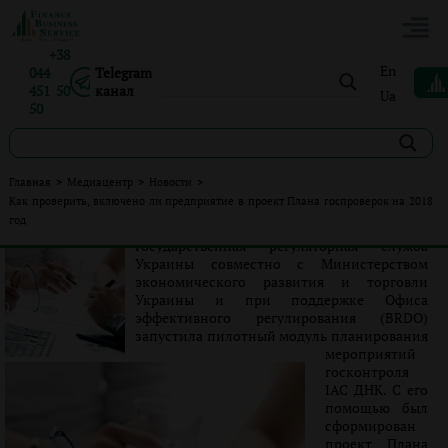
+38
En
044
Telegram
451 50
канал
Ua
50
Как проверить, включено ли предприятие в проект
Главная
>
Медиацентр
>
Новости
>
Плана госпроверок на 2018 год
Как проверить, включено ли предприятие в проект Плана госпроверок на 2018
год
Опубликовано:
Ролан Бондарец
|
30.10.2017
|
Новости
Государственная регуляторная служба
Украины совместно с Министерством
экономического развития и торговли
Украины и при поддержке Офиса
эффективного регулирования (BRDO)
запустила пилотный модуль планирования
мероприятий
госконтроля
ІАС ДНК. С его
помощью был
сформирован
проект Плана