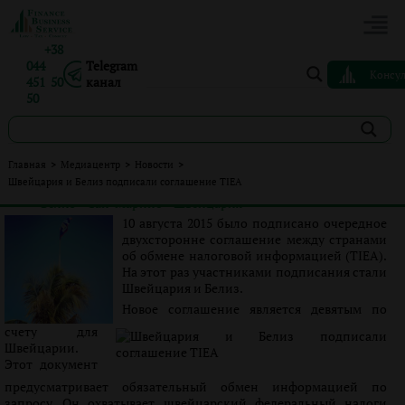
+38
044
Telegram
Консу
451 50
канал
50
Швейцария и Белиз подписали соглашение TIEA
Главная
>
Медиацентр
>
Новости
>
Швейцария и Белиз подписали соглашение TIEA
Опубликовано:
Сергей Панов
|
13.08.2015
|
Новости
#Белиз
#Сан-Марино
#Швейцария
Теги:
10 августа 2015 было подписано очередное
двухсторонне соглашение между странами
об обмене налоговой информацией (TIEA).
На этот раз участниками подписания стали
Швейцария и Белиз.
Новое соглашение является девятым по
счету для
Швейцарии.
Этот документ
предусматривает обязательный обмен информацией по
запросу. Он охватывает швейцарский федеральный налоги