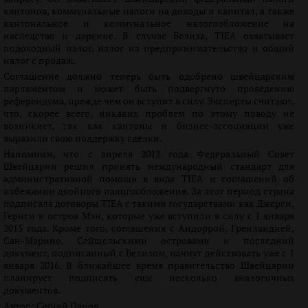
кантонов, коммунальные налоги на доходы и капитал, а также
кантональное и коммунальное налогообложение на
наследство и дарение. В случае Белиза, TIEA охватывает
подоходный налог, налог на предпринимательство и общий
налог с продаж.
Соглашение должно теперь быть одобрено швейцарским
парламентом и может быть подвергнуто проведению
референдума, прежде чем он вступит в силу. Эксперты считают,
что, скорее всего, никаких проблем по этому поводу не
возникнет, так как кантоны и бизнес-ассоциации уже
выразили свою поддержку сделки.
Напомним, что с апреля 2012 года Федеральный Совет
Швейцарии решил принять международный стандарт для
административной помощи в виде TIEA и соглашений об
избежании двойного налогообложения. За этот период страна
подписала договоры TIEA с такими государствами как Джерси,
Гернси и остров Мэн, которые уже вступили в силу с 1 января
2015 года. Кроме того, соглашения с Андоррой, Гренландией,
Сан-Марино, Сейшельскими островами и последний
документ, подписанный с Белизом, начнут действовать уже с 1
января 2016. В ближайшее время правительство Швейцарии
планирует подписать еще несколько аналогичных
документов.
Автор:
Сергей Панов