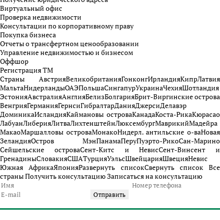
Виртуальный офис
Проверка недвижимости
Консультации по корпоративному праву
Покупка бизнеса
Отчеты о трансфертном ценообразовании
Управление недвижимостью и бизнесом
Оффшор
Регистрация ТМ
Страны
Австрия
Великобритания
Гонконг
Ирландия
Кипр
Латвия
Мальта
Нидерланды
ОАЭ
Польша
Сингапур
Украина
Чехия
Шотландия
Эстония
Австралия
Англия
Белиз
Болгария
Брит-Виргинские острова
Венгрия
Германия
Гернси
Гибралтар
Дания
Джерси
Делавэр
Доминика
Исландия
Каймановы острова
Канада
Коста-Рика
Кюрасао
Лабуан
Либерия
Литва
Лихтенштейн
Люксембург
Маврикий
Мадейра
Макао
Маршалловы острова
Монако
Нидерл. антильские о-ва
Нова
Зеландия
Остров Мэн
Панама
Перу
Пуэрто-Рико
Сан-Марино
Сейшельские острова
Сент-Китс и Невис
Сент-Винсент и
Гренадины
Словакия
США
Турция
Уэльс
Швейцария
Швеция
Невис
Южная Африка
Япония
Развернуть список
Свернуть список
Все
страны
Получить консультацию
Записаться на консультацию
Отправить