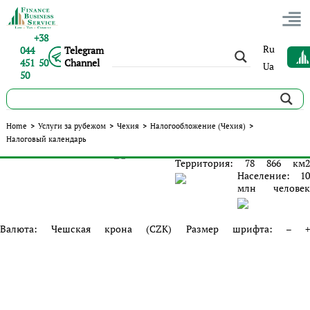
+38
Ru
044
Telegram
451 50
Channel
Ua
50
Главная
Home
>
Услуги за рубежом
>
Чехия
>
Налогообложение (Чехия)
>
Столица:
Прага
Форма правления:
Налоговый календарь
Парламентская республика
Территория:
78 866 км
2
Население:
10
млн человек
Валюта:
Чешская крона (CZK)
Размер шрифта: – 